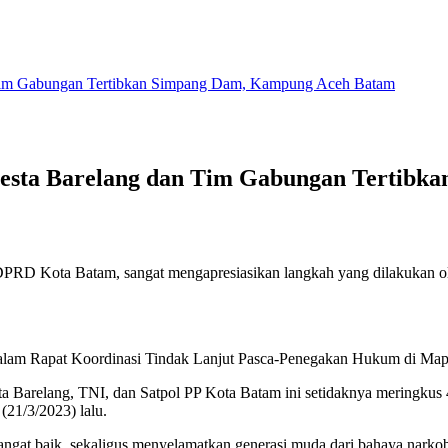
 Tim Gabungan Tertibkan Simpang Dam, Kampung Aceh Batam
resta Barelang dan Tim Gabungan Tertib
DPRD Kota Batam, sangat mengapresiasikan langkah yang dilakukan o
am Rapat Koordinasi Tindak Lanjut Pasca-Penegakan Hukum di Mapolr
resta Barelang, TNI, dan Satpol PP Kota Batam ini setidaknya mering
21/3/2023) lalu.
g sangat baik, sekaligus menyelamatkan generasi muda dari bahaya narko