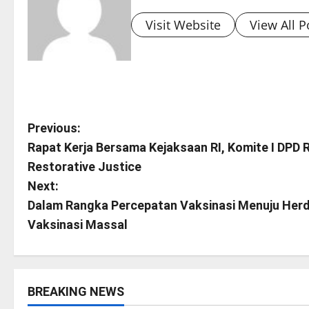
Visit Website
View All P
P
Previous:
Rapat Kerja Bersama Kejaksaan RI, Komite I DPD
o
Restorative Justice
s
Next:
Dalam Rangka Percepatan Vaksinasi Menuju Herd 
t
Vaksinasi Massal
n
a
BREAKING NEWS
v