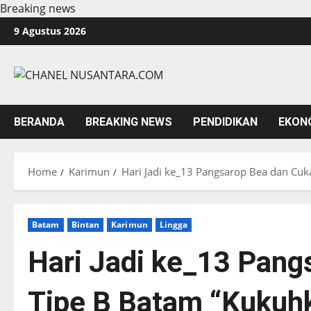
Breaking news
Skip
9 Agustus 2026
to
content
BERANDA
BREAKING NEWS
PENDIDIKAN
EKON
Home
Karimun
Hari Jadi ke_13 Pangsarop Bea dan Cuka
Batam
Bintan
Karimun
Lingga
Hari Jadi ke_13 Pang
Tipe B Batam “Kukuhka