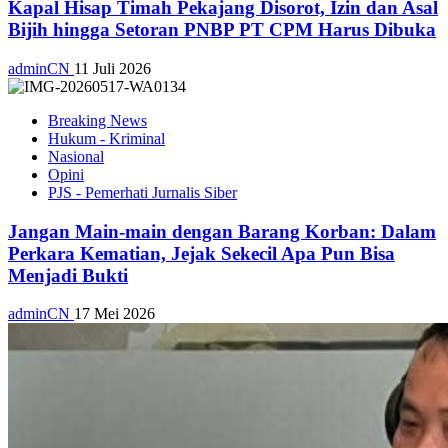
Kapal Hisap Timah Pekajang Disorot, Izin dan Asal
Bijih hingga Setoran PNBP PT CPM Harus Dibuka
adminCN
11 Juli 2026
Breaking News
Hukum - Kriminal
Nasional
Opini
PJS - Pemerhati Jurnalis Siber
Jangan Main-main dengan Barang Korban: Dalam
Perkara Kematian, Jejak Sekecil Apa Pun Bisa
Menjadi Bukti
adminCN
17 Mei 2026