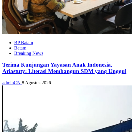
BP Batam
Batam
Breaking News
Terima Kunjungan Yayasan Anak Indonesia,
Ariastuty: Literasi Membangun SDM yang Unggul
adminCN
8 Agustus 2026