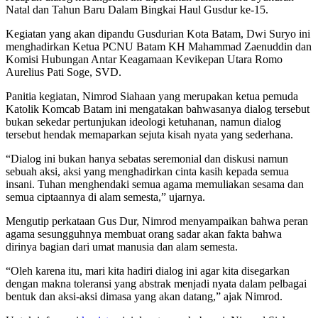
Natal dan Tahun Baru Dalam Bingkai Haul Gusdur ke-15.
Kegiatan yang akan dipandu Gusdurian Kota Batam, Dwi Suryo ini
menghadirkan Ketua PCNU Batam KH Mahammad Zaenuddin dan
Komisi Hubungan Antar Keagamaan Kevikepan Utara Romo
Aurelius Pati Soge, SVD.
Panitia kegiatan, Nimrod Siahaan yang merupakan ketua pemuda
Katolik Komcab Batam ini mengatakan bahwasanya dialog tersebut
bukan sekedar pertunjukan ideologi ketuhanan, namun dialog
tersebut hendak memaparkan sejuta kisah nyata yang sederhana.
“Dialog ini bukan hanya sebatas seremonial dan diskusi namun
sebuah aksi, aksi yang menghadirkan cinta kasih kepada semua
insani. Tuhan menghendaki semua agama memuliakan sesama dan
semua ciptaannya di alam semesta,” ujarnya.
Mengutip perkataan Gus Dur, Nimrod menyampaikan bahwa peran
agama sesungguhnya membuat orang sadar akan fakta bahwa
dirinya bagian dari umat manusia dan alam semesta.
“Oleh karena itu, mari kita hadiri dialog ini agar kita disegarkan
dengan makna toleransi yang abstrak menjadi nyata dalam pelbagai
bentuk dan aksi-aksi dimasa yang akan datang,” ajak Nimrod.