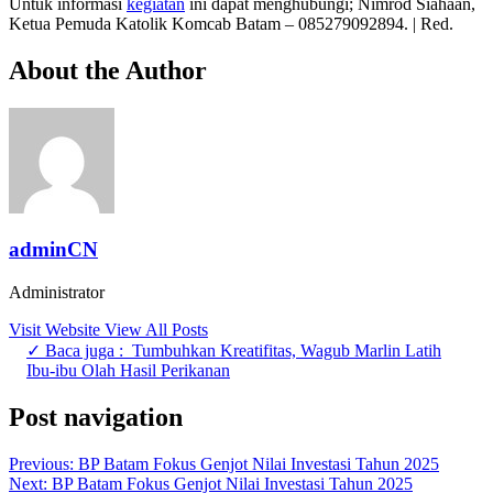
Untuk informasi
kegiatan
ini dapat menghubungi; Nimrod Siahaan,
Ketua Pemuda Katolik Komcab Batam – 085279092894. | Red.
About the Author
adminCN
Administrator
Visit Website
View All Posts
✓ Baca juga :
Tumbuhkan Kreatifitas, Wagub Marlin Latih
Ibu-ibu Olah Hasil Perikanan
Post navigation
Previous:
BP Batam Fokus Genjot Nilai Investasi Tahun 2025
Next:
BP Batam Fokus Genjot Nilai Investasi Tahun 2025