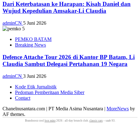
Dari Keterbatasan ke Harapan: Kisah Daniel dan
Wujud Kepedulian Amsakar-Li Claudia
adminCN
5 Juni 2026
PEMKO BATAM
Breaking News
Defence Attache Tour 2026 di Kantor BP Batam, Li
Claudia Sambut Delegasi Pertahanan 19 Negara
adminCN
3 Juni 2026
Kode Etik Jurnalistik
Pedoman Pemberitaan Media Siber
Contact
Chanelnusantara.com | PT Media Asima Nusantara
|
MoreNews
by
AF themes.
Brandnooz cool
box märz
2026 : all‑day brunch club.
classic cars
– saab 93.