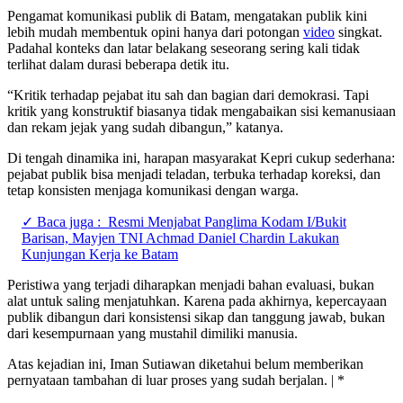
Pengamat komunikasi publik di Batam, mengatakan publik kini
lebih mudah membentuk opini hanya dari potongan
video
singkat.
Padahal konteks dan latar belakang seseorang sering kali tidak
terlihat dalam durasi beberapa detik itu.
“Kritik terhadap pejabat itu sah dan bagian dari demokrasi. Tapi
kritik yang konstruktif biasanya tidak mengabaikan sisi kemanusiaan
dan rekam jejak yang sudah dibangun,” katanya.
Di tengah dinamika ini, harapan masyarakat Kepri cukup sederhana:
pejabat publik bisa menjadi teladan, terbuka terhadap koreksi, dan
tetap konsisten menjaga komunikasi dengan warga.
✓ Baca juga :
Resmi Menjabat Panglima Kodam I/Bukit
Barisan, Mayjen TNI Achmad Daniel Chardin Lakukan
Kunjungan Kerja ke Batam
Peristiwa yang terjadi diharapkan menjadi bahan evaluasi, bukan
alat untuk saling menjatuhkan. Karena pada akhirnya, kepercayaan
publik dibangun dari konsistensi sikap dan tanggung jawab, bukan
dari kesempurnaan yang mustahil dimiliki manusia.
Atas kejadian ini, Iman Sutiawan diketahui belum memberikan
pernyataan tambahan di luar proses yang sudah berjalan. | *