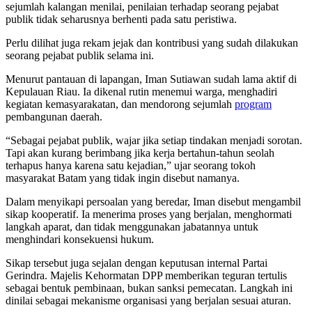
sejumlah kalangan menilai, penilaian terhadap seorang pejabat
publik tidak seharusnya berhenti pada satu peristiwa.
Perlu dilihat juga rekam jejak dan kontribusi yang sudah dilakukan
seorang pejabat publik selama ini.
Menurut pantauan di lapangan, Iman Sutiawan sudah lama aktif di
Kepulauan Riau. Ia dikenal rutin menemui warga, menghadiri
kegiatan kemasyarakatan, dan mendorong sejumlah
program
pembangunan daerah.
“Sebagai pejabat publik, wajar jika setiap tindakan menjadi sorotan.
Tapi akan kurang berimbang jika kerja bertahun-tahun seolah
terhapus hanya karena satu kejadian,” ujar seorang tokoh
masyarakat Batam yang tidak ingin disebut namanya.
Dalam menyikapi persoalan yang beredar, Iman disebut mengambil
sikap kooperatif. Ia menerima proses yang berjalan, menghormati
langkah aparat, dan tidak menggunakan jabatannya untuk
menghindari konsekuensi hukum.
Sikap tersebut juga sejalan dengan keputusan internal Partai
Gerindra. Majelis Kehormatan DPP memberikan teguran tertulis
sebagai bentuk pembinaan, bukan sanksi pemecatan. Langkah ini
dinilai sebagai mekanisme organisasi yang berjalan sesuai aturan.