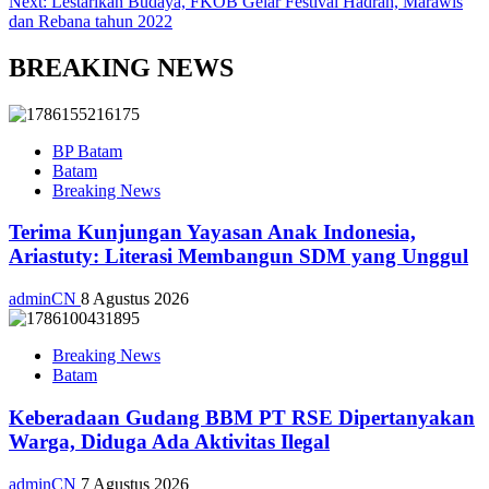
Next:
Lestarikan Budaya, FKOB Gelar Festival Hadrah, Marawis
dan Rebana tahun 2022
BREAKING NEWS
BP Batam
Batam
Breaking News
Terima Kunjungan Yayasan Anak Indonesia,
Ariastuty: Literasi Membangun SDM yang Unggul
adminCN
8 Agustus 2026
Breaking News
Batam
Keberadaan Gudang BBM PT RSE Dipertanyakan
Warga, Diduga Ada Aktivitas Ilegal
adminCN
7 Agustus 2026