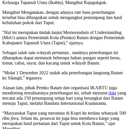
Keluarga Tapanuli Utara (Ikabtu), Mangihut Rajagukguk.
Mangihut Mengatakan, dengan adanya rute baru penerbangan
tersebut bisa difungsikan untuk mengangkut penumpang dan hasil
kebutuhan pokok dari Taput.
“Hal ini merupakan tindak-lanjut Memorandum of Understanding
(MoU) antara Pemerintah Kota (Pemko) Batam dengan Pemerintah
Kabupaten Tapanuli Utara (Taput),” ujarnya.
Sebagai salah satu wilayah pertanian , nantinya penerbangan ini
diharapkan dapat memasok beberapa bahan pangan seperti beras,
tomat, cabai, sayur, dan kacang untuk wilayah Batam.
“Mulai 1 Desember 2022 sudah ada penerbangan langsung Batam
ke Silangit,” tegasnya
Alasan lain, pihak Pemko Batam dan organisasi IKABTU juga
mendorong terealisasinya penerbangan ini, sebab menurut
data
yang
tercatat ada 150 penumpang setiap hari yang berangkat dari Batam
menuju Taput, melalui Bandara Internasional Kualanamu.
“Masyarakat Taput yang merantau di Kepri itu terdata sebanyak 500
ribu jiwa. Selain itu, pesawat ini juga bisa membawa kargo yang
merupakan hasil pertanian dari Taput untuk Kota Batam,” ujar
Mangihut.