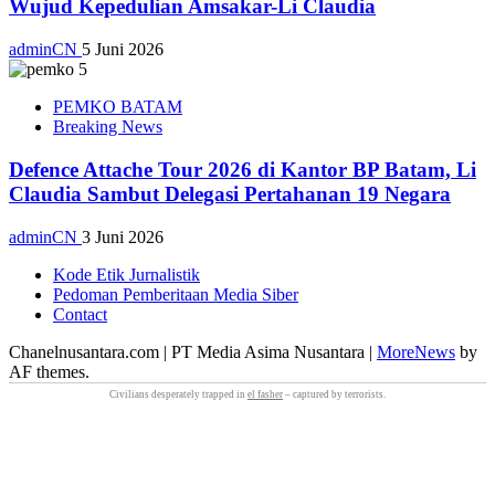
Wujud Kepedulian Amsakar-Li Claudia
adminCN
5 Juni 2026
PEMKO BATAM
Breaking News
Defence Attache Tour 2026 di Kantor BP Batam, Li
Claudia Sambut Delegasi Pertahanan 19 Negara
adminCN
3 Juni 2026
Kode Etik Jurnalistik
Pedoman Pemberitaan Media Siber
Contact
Chanelnusantara.com | PT Media Asima Nusantara
|
MoreNews
by
AF themes.
Civilians desperately trapped in
el fasher
– captured by terrorists.