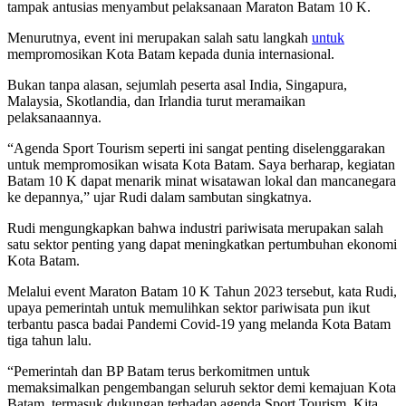
tampak antusias menyambut pelaksanaan Maraton Batam 10 K.
Menurutnya, event ini merupakan salah satu langkah
untuk
mempromosikan Kota Batam kepada dunia internasional.
Bukan tanpa alasan, sejumlah peserta asal India, Singapura,
Malaysia, Skotlandia, dan Irlandia turut meramaikan
pelaksanaannya.
“Agenda Sport Tourism seperti ini sangat penting diselenggarakan
untuk mempromosikan wisata Kota Batam. Saya berharap, kegiatan
Batam 10 K dapat menarik minat wisatawan lokal dan mancanegara
ke depannya,” ujar Rudi dalam sambutan singkatnya.
Rudi mengungkapkan bahwa industri pariwisata merupakan salah
satu sektor penting yang dapat meningkatkan pertumbuhan ekonomi
Kota Batam.
Melalui event Maraton Batam 10 K Tahun 2023 tersebut, kata Rudi,
upaya pemerintah untuk memulihkan sektor pariwisata pun ikut
terbantu pasca badai Pandemi Covid-19 yang melanda Kota Batam
tiga tahun lalu.
“Pemerintah dan BP Batam terus berkomitmen untuk
memaksimalkan pengembangan seluruh sektor demi kemajuan Kota
Batam, termasuk dukungan terhadap agenda Sport Tourism. Kita