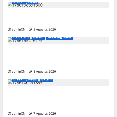
Breaking News
Bukan Sekadar NPSN, Dugaan Kekerasan Anak
di Playgroup Djuwita Diminta Diusut Tuntas
adminCN
8 Agustus 2026
BP Batam
Batam
Breaking News
Terima Kunjungan Yayasan Anak Indonesia,
Ariastuty: Literasi Membangun SDM yang
Unggul
adminCN
8 Agustus 2026
Breaking News
Batam
Keberadaan Gudang BBM PT RSE
Dipertanyakan Warga, Diduga Ada Aktivitas
Ilegal
adminCN
7 Agustus 2026