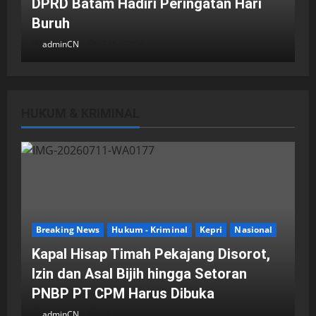
DPRD Batam Hadiri Peringatan Hari
Buruh
adminCN
2 Mei 2026
HUKUM & KRIMINAL
DPRD Kota Batam
Batam
Breaking News
Fraksi-fraksi di DPRD Kota Batam
Laporkan Hasil Reses dalam Rapat
Paripurna
Breaking News
Hukum - Kriminal
Kepri
Nasional
adminCN
29 April 2026
Kapal Hisap Timah Pekajang Disorot,
Izin dan Asal Bijih hingga Setoran
PNBP PT CPM Harus Dibuka
adminCN
11 Juli 2026