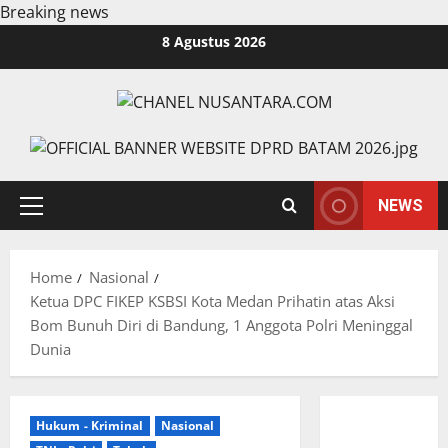
Breaking news
Skip
8 Agustus 2026
to
content
NEWS
Primary
Menu
Home
Nasional
Ketua DPC FIKEP KSBSI Kota Medan Prihatin atas Aksi
Bom Bunuh Diri di Bandung, 1 Anggota Polri Meninggal
Dunia
Hukum - Kriminal
Nasional