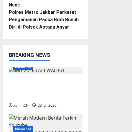
Next:
n
Polres Metro Jakbar Perketat
Pengamanan Pasca Bom Bunuh
a
Diri di Polsek Astana Anyar
v
i
BREAKING NEWS
g
Breaking News
Lingga
Nasional
a
Aktivitas Kapal Hisap Timah di
t
Pekajang, Tanggapan Kepala
i
UPP KSOP Dabo Singkep Nihil
adminCN
23 Juli 2026
o
n
Nasional