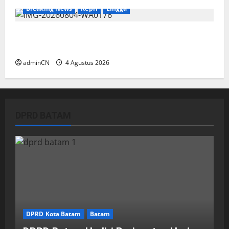
Breaking News
Kepri
Lingga
Penggerebekan Tambang Timah di Pekajang,
Ditemukan Senapan dan Airsoft Gun
adminCN
4 Agustus 2026
DPRD BATAM
DPRD Kota Batam
Batam