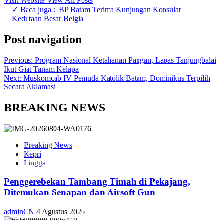
Visit Website
View All Posts
✓ Baca juga :
BP Batam Terima Kunjungan Konsulat
Kedutaan Besar Belgia
Post navigation
Previous:
Program Nasional Ketahanan Pangan, Lapas Tanjungbalai
Ikut Giat Tanam Kelapa
Next:
Muskomcab IV Pemuda Katolik Batam, Dominikus Terpilih
Secara Aklamasi
BREAKING NEWS
Breaking News
Kepri
Lingga
Penggerebekan Tambang Timah di Pekajang,
Ditemukan Senapan dan Airsoft Gun
adminCN
4 Agustus 2026