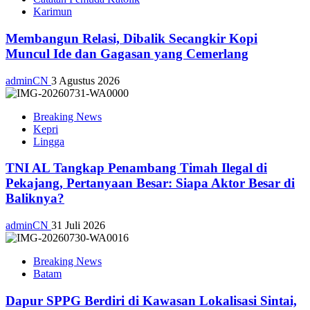
Karimun
Membangun Relasi, Dibalik Secangkir Kopi
Muncul Ide dan Gagasan yang Cemerlang
adminCN
3 Agustus 2026
Breaking News
Kepri
Lingga
TNI AL Tangkap Penambang Timah Ilegal di
Pekajang, Pertanyaan Besar: Siapa Aktor Besar di
Baliknya?
adminCN
31 Juli 2026
Breaking News
Batam
Dapur SPPG Berdiri di Kawasan Lokalisasi Sintai,