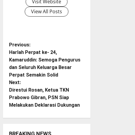
Visit Website
View All Posts
P
Previous:
Harlah Perpat ke- 24,
o
Kamaruddin: Semoga Pengurus
dan Seluruh Keluarga Besar
s
Perpat Semakin Solid
t
Next:
Direstui Rosan, Ketua TKN
n
Prabowo Gibran, PSN Siap
Melakukan Deklarasi Dukungan
a
v
BREAKING NEWS