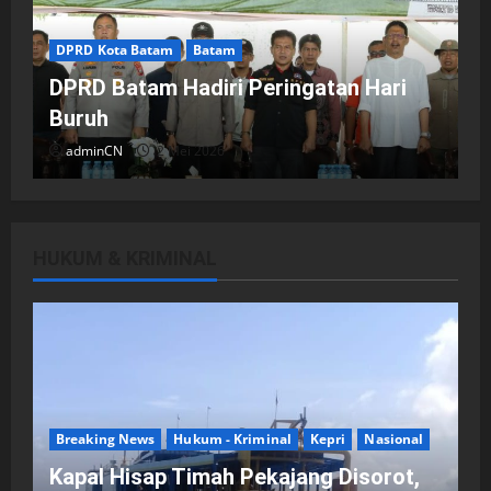
DPRD Kota Batam
Batam
DPRD Batam Hadiri Peringatan Hari
Buruh
adminCN
2 Mei 2026
HUKUM & KRIMINAL
DPRD Kota Batam
Batam
Breaking News
Fraksi-fraksi di DPRD Kota Batam
Laporkan Hasil Reses dalam Rapat
Paripurna
Breaking News
Hukum - Kriminal
Kepri
Nasional
adminCN
29 April 2026
Kapal Hisap Timah Pekajang Disorot,