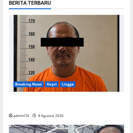
BERITA TERBARU
Breaking News
Kepri
Lingga
Penggerebekan Tambang Timah di Pekajang,
Ditemukan Senapan dan Airsoft Gun
adminCN
4 Agustus 2026