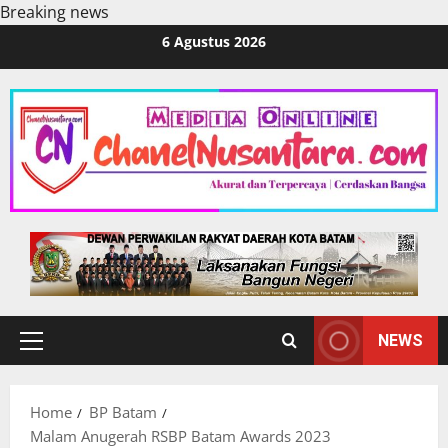
Breaking news
Skip
6 Agustus 2026
to
content
NEWS
Primary
Menu
Home
BP Batam
Malam Anugerah RSBP Batam Awards 2023