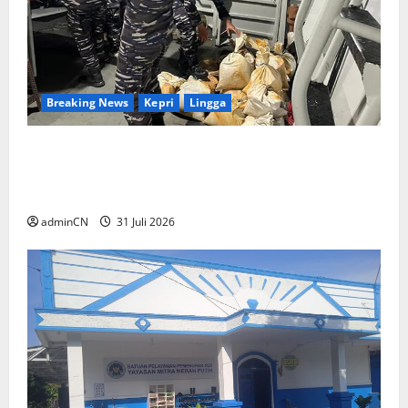
Breaking News
Kepri
Lingga
TNI AL Tangkap Penambang Timah Ilegal di
Pekajang, Pertanyaan Besar: Siapa Aktor
Besar di Baliknya?
adminCN
31 Juli 2026