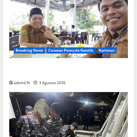
Breaking News
Catatan Pemuda Katolik
Karimun
Membangun Relasi, Dibalik Secangkir Kopi
Muncul Ide dan Gagasan yang Cemerlang
adminCN
3 Agustus 2026