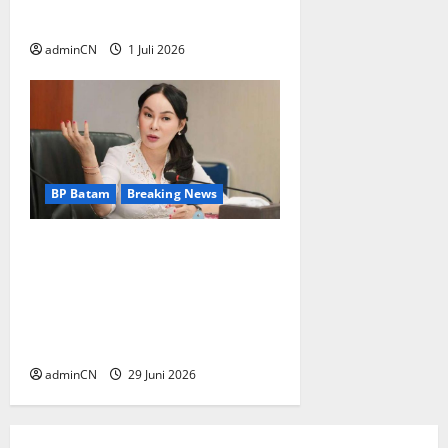
Indonesia Wilayah Batam
adminCN
1 Juli 2026
BP Batam
Breaking News
BP Batam Sambut Baik
Ekspansi Firmus
Technologies, Perkuat Posisi
Batam sebagai Hub
Infrastruktur AI Regional
adminCN
29 Juni 2026