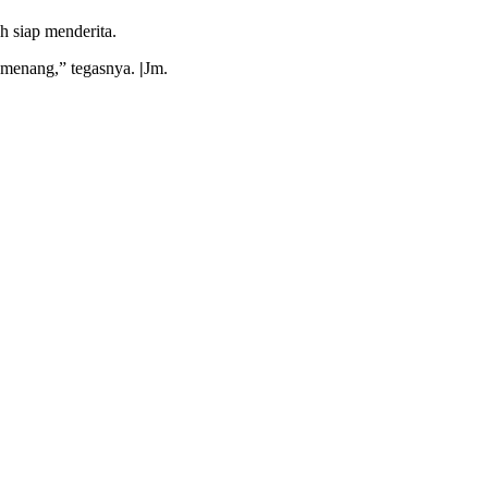
 siap menderita.
i menang,” tegasnya.
|
Jm.