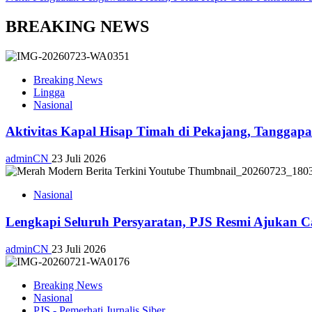
BREAKING NEWS
Breaking News
Lingga
Nasional
Aktivitas Kapal Hisap Timah di Pekajang, Tangga
adminCN
23 Juli 2026
Nasional
Lengkapi Seluruh Persyaratan, PJS Resmi Ajukan C
adminCN
23 Juli 2026
Breaking News
Nasional
PJS - Pemerhati Jurnalis Siber