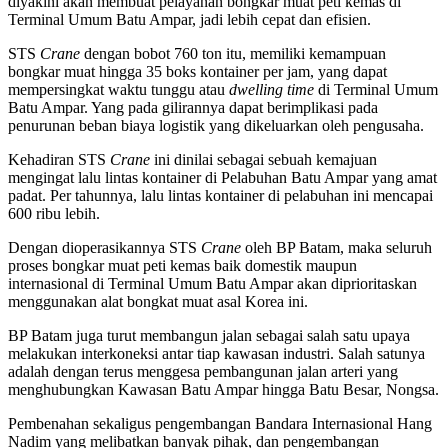
diyakini akan membuat pelayanan bongkar muat peti kemas di
Terminal Umum Batu Ampar, jadi lebih cepat dan efisien.
STS
Crane
dengan bobot 760 ton itu, memiliki kemampuan
bongkar muat hingga 35 boks kontainer per jam, yang dapat
mempersingkat waktu tunggu atau
dwelling time
di Terminal Umum
Batu Ampar. Yang pada gilirannya dapat berimplikasi pada
penurunan beban biaya logistik yang dikeluarkan oleh pengusaha.
Kehadiran STS
Crane
ini dinilai sebagai sebuah kemajuan
mengingat lalu lintas kontainer di Pelabuhan Batu Ampar yang amat
padat. Per tahunnya, lalu lintas kontainer di pelabuhan ini mencapai
600 ribu lebih.
Dengan dioperasikannya STS
Crane
oleh BP Batam, maka seluruh
proses bongkar muat peti kemas baik domestik maupun
internasional di Terminal Umum Batu Ampar akan diprioritaskan
menggunakan alat bongkat muat asal Korea ini.
BP Batam juga turut membangun jalan sebagai salah satu upaya
melakukan interkoneksi antar tiap kawasan industri. Salah satunya
adalah dengan terus menggesa pembangunan jalan arteri yang
menghubungkan Kawasan Batu Ampar hingga Batu Besar, Nongsa.
Pembenahan sekaligus pengembangan Bandara Internasional Hang
Nadim yang melibatkan banyak pihak, dan pengembangan