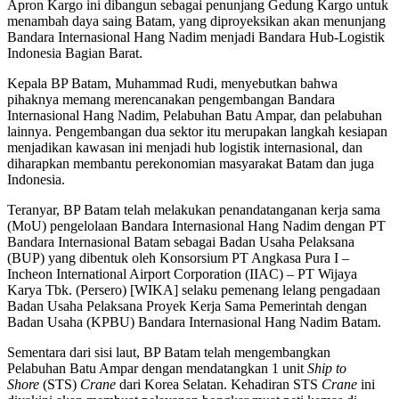
Apron Kargo ini dibangun sebagai penunjang Gedung Kargo untuk
menambah daya saing Batam, yang diproyeksikan akan menunjang
Bandara Internasional Hang Nadim menjadi Bandara Hub-Logistik
Indonesia Bagian Barat.
Kepala BP Batam, Muhammad Rudi, menyebutkan bahwa
pihaknya memang merencanakan pengembangan Bandara
Internasional Hang Nadim, Pelabuhan Batu Ampar, dan pelabuhan
lainnya. Pengembangan dua sektor itu merupakan langkah kesiapan
menjadikan kawasan ini menjadi hub logistik internasional, dan
diharapkan membantu perekonomian masyarakat Batam dan juga
Indonesia.
Teranyar, BP Batam telah melakukan penandatanganan kerja sama
(MoU) pengelolaan Bandara Internasional Hang Nadim dengan PT
Bandara Internasional Batam sebagai Badan Usaha Pelaksana
(BUP) yang dibentuk oleh Konsorsium PT Angkasa Pura I –
Incheon International Airport Corporation (IIAC) – PT Wijaya
Karya Tbk. (Persero) [WIKA] selaku pemenang lelang pengadaan
Badan Usaha Pelaksana Proyek Kerja Sama Pemerintah dengan
Badan Usaha (KPBU) Bandara Internasional Hang Nadim Batam.
Sementara dari sisi laut, BP Batam telah mengembangkan
Pelabuhan Batu Ampar dengan mendatangkan 1 unit
Ship to
Shore
(STS)
Crane
dari Korea Selatan. Kehadiran STS
Crane
ini