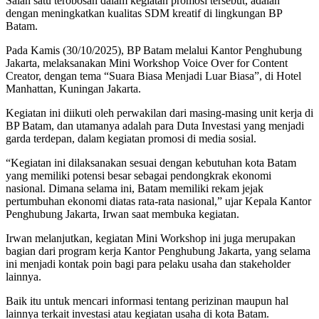
Salah satu terobosan dalam kegiatan promosi tersebut, adalah
dengan meningkatkan kualitas SDM kreatif di lingkungan BP
Batam.
Pada Kamis (30/10/2025), BP Batam melalui Kantor Penghubung
Jakarta, melaksanakan Mini Workshop Voice Over for Content
Creator, dengan tema “Suara Biasa Menjadi Luar Biasa”, di Hotel
Manhattan, Kuningan Jakarta.
Kegiatan ini diikuti oleh perwakilan dari masing-masing unit kerja di
BP Batam, dan utamanya adalah para Duta Investasi yang menjadi
garda terdepan, dalam kegiatan promosi di media sosial.
“Kegiatan ini dilaksanakan sesuai dengan kebutuhan kota Batam
yang memiliki potensi besar sebagai pendongkrak ekonomi
nasional. Dimana selama ini, Batam memiliki rekam jejak
pertumbuhan ekonomi diatas rata-rata nasional,” ujar Kepala Kantor
Penghubung Jakarta, Irwan saat membuka kegiatan.
Irwan melanjutkan, kegiatan Mini Workshop ini juga merupakan
bagian dari program kerja Kantor Penghubung Jakarta, yang selama
ini menjadi kontak poin bagi para pelaku usaha dan stakeholder
lainnya.
Baik itu untuk mencari informasi tentang perizinan maupun hal
lainnya terkait investasi atau kegiatan usaha di kota Batam.