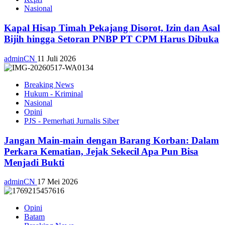
Nasional
Kapal Hisap Timah Pekajang Disorot, Izin dan Asal
Bijih hingga Setoran PNBP PT CPM Harus Dibuka
adminCN
11 Juli 2026
Breaking News
Hukum - Kriminal
Nasional
Opini
PJS - Pemerhati Jurnalis Siber
Jangan Main-main dengan Barang Korban: Dalam
Perkara Kematian, Jejak Sekecil Apa Pun Bisa
Menjadi Bukti
adminCN
17 Mei 2026
Opini
Batam