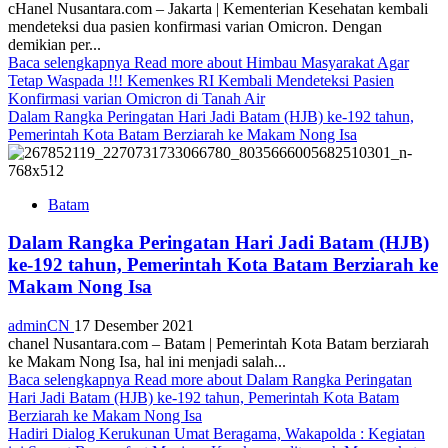
cHanel Nusantara.com – Jakarta | Kementerian Kesehatan kembali
mendeteksi dua pasien konfirmasi varian Omicron. Dengan
demikian per...
Baca selengkapnya
Read more about Himbau Masyarakat Agar
Tetap Waspada !!! Kemenkes RI Kembali Mendeteksi Pasien
Konfirmasi varian Omicron di Tanah Air
Dalam Rangka Peringatan Hari Jadi Batam (HJB) ke-192 tahun,
Pemerintah Kota Batam Berziarah ke Makam Nong Isa
Batam
Dalam Rangka Peringatan Hari Jadi Batam (HJB)
ke-192 tahun, Pemerintah Kota Batam Berziarah ke
Makam Nong Isa
adminCN
17 Desember 2021
chanel Nusantara.com – Batam | Pemerintah Kota Batam berziarah
ke Makam Nong Isa, hal ini menjadi salah...
Baca selengkapnya
Read more about Dalam Rangka Peringatan
Hari Jadi Batam (HJB) ke-192 tahun, Pemerintah Kota Batam
Berziarah ke Makam Nong Isa
Hadiri Dialog Kerukunan Umat Beragama, Wakapolda : Kegiatan