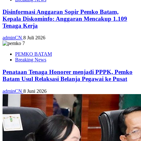
Disinformasi Anggaran Sopir Pemko Batam,
Kepala Diskominfo: Anggaran Mencakup 1.109
Tenaga Kerja
adminCN
8 Juli 2026
PEMKO BATAM
Breaking News
Penataan Tenaga Honorer menjadi PPPK, Pemko
Batam Usul Relaksasi Belanja Pegawai ke Pusat
adminCN
8 Juni 2026