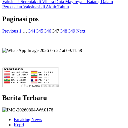
Vaksinasi Serentak di Vihara Duta Maytreya – Batam, Dalam
Percepatan Vaksinasi di Akhir Tahun
Paginasi pos
Previous
1
…
344
345
346
347
348
349
Next
Berita Terbaru
Breaking News
Kepri