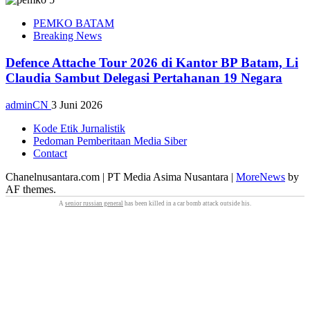
PEMKO BATAM
Breaking News
Defence Attache Tour 2026 di Kantor BP Batam, Li
Claudia Sambut Delegasi Pertahanan 19 Negara
adminCN
3 Juni 2026
Kode Etik Jurnalistik
Pedoman Pemberitaan Media Siber
Contact
Chanelnusantara.com | PT Media Asima Nusantara
|
MoreNews
by
AF themes.
A
senior russian general
has been killed in a car bomb attack outside his.