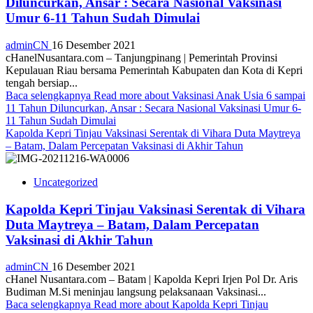
Diluncurkan, Ansar : Secara Nasional Vaksinasi
Umur 6-11 Tahun Sudah Dimulai
adminCN
16 Desember 2021
cHanelNusantara.com – Tanjungpinang | Pemerintah Provinsi
Kepulauan Riau bersama Pemerintah Kabupaten dan Kota di Kepri
tengah bersiap...
Baca selengkapnya
Read more about Vaksinasi Anak Usia 6 sampai
11 Tahun Diluncurkan, Ansar : Secara Nasional Vaksinasi Umur 6-
11 Tahun Sudah Dimulai
Kapolda Kepri Tinjau Vaksinasi Serentak di Vihara Duta Maytreya
– Batam, Dalam Percepatan Vaksinasi di Akhir Tahun
Uncategorized
Kapolda Kepri Tinjau Vaksinasi Serentak di Vihara
Duta Maytreya – Batam, Dalam Percepatan
Vaksinasi di Akhir Tahun
adminCN
16 Desember 2021
cHanel Nusantara.com – Batam | Kapolda Kepri Irjen Pol Dr. Aris
Budiman M.Si meninjau langsung pelaksanaan Vaksinasi...
Baca selengkapnya
Read more about Kapolda Kepri Tinjau