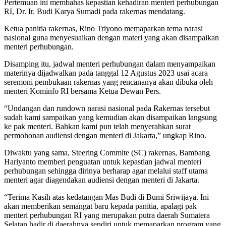
Pertemuan ini membahas kepastian kehadiran menteri perhubungan
RI, Dr. Ir. Budi Karya Sumadi pada rakernas mendatang.
Ketua panitia rakernas, Rino Triyono memaparkan tema narasi
nasional guna menyesuaikan dengan materi yang akan disampaikan
menteri perhubungan.
Disamping itu, jadwal menteri perhubungan dalam menyampaikan
materinya dijadwalkan pada tanggal 12 Agustus 2023 usai acara
seremoni pembukaan rakernas yang rencananya akan dibuka oleh
menteri Kominfo RI bersama Ketua Dewan Pers.
“Undangan dan rundown narasi nasional pada Rakernas tersebut
sudah kami sampaikan yang kemudian akan disampaikan langsung
ke pak menteri. Bahkan kami pun telah menyerahkan surat
permohonan audiensi dengan menteri di Jakarta,” ungkap Rino.
Diwaktu yang sama, Steering Commite (SC) rakernas, Bambang
Hariyanto memberi penguatan untuk kepastian jadwal menteri
perhubungan sehingga dirinya berharap agar melalui staff utama
menteri agar diagendakan audiensi dengan menteri di Jakarta.
“Terima Kasih atas kedatangan Mas Budi di Bumi Sriwijaya. Ini
akan memberikan semangat baru kepada panitia, apalagi pak
menteri perhubungan RI yang merupakan putra daerah Sumatera
Selatan hadir di daerahnya sendiri untuk memaparkan program yang