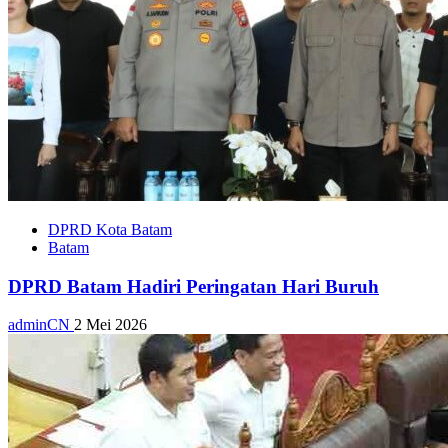
DPRD Kota Batam
Batam
DPRD Batam Hadiri Peringatan Hari Buruh
adminCN
2 Mei 2026