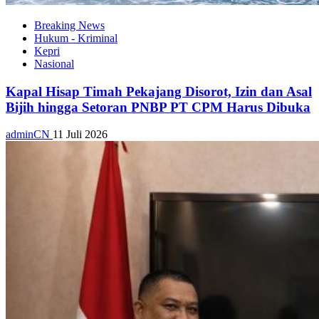
Breaking News
Hukum - Kriminal
Kepri
Nasional
Kapal Hisap Timah Pekajang Disorot, Izin dan Asal
Bijih hingga Setoran PNBP PT CPM Harus Dibuka
adminCN
11 Juli 2026