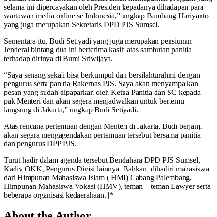
selama ini dipercayakan oleh Presiden kepadanya dihadapan para
wartawan media online se Indonesia,” ungkap Bambang Hariyanto
yang juga merupakan Sekretaris DPD PJS Sumsel.
Sementara itu, Budi Setiyadi yang juga merupakan pensiunan
Jenderal bintang dua ini berterima kasih atas sambutan panitia
terhadap dirinya di Bumi Sriwijaya.
“Saya senang sekali bisa berkumpul dan bersilahturahmi dengan
pengurus serta panitia Rakernas PJS. Saya akan menyampaikan
pesan yang sudah dipaparkan oleh Ketua Panitia dan SC kepada
pak Menteri dan akan segera menjadwalkan untuk bertemu
langsung di Jakarta,” ungkap Budi Setiyadi.
Atas rencana pertemuan dengan Menteri di Jakarta, Budi berjanji
akan segara mengagendakan pertemuan tersebut bersama panitia
dan pengurus DPP PJS.
Turut hadir dalam agenda tersebut Bendahara DPD PJS Sumsel,
Kadiv OKK, Pengurus Divisi lainnya. Bahkan, dihadiri mahasiswa
dari Himpunan Mahasiswa Islam ( HMI) Cabang Palembang,
Himpunan Mahasiswa Vokasi (HMV), teman – teman Lawyer serta
beberapa organisasi kedaerahaan. |*
About the Author