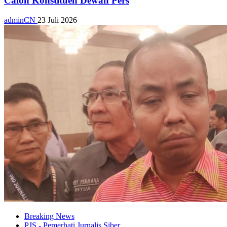
Calon Konstituen Dewan Pers
adminCN
23 Juli 2026
Breaking News
PJS - Pemerhati Jurnalis Siber