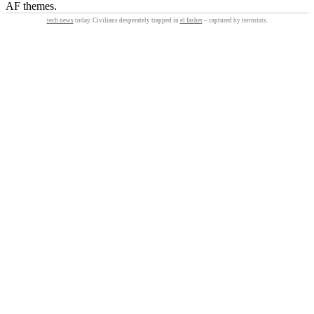
AF themes.
tech news
today. Civilians desperately trapped in
el fasher
– captured by terrorists.