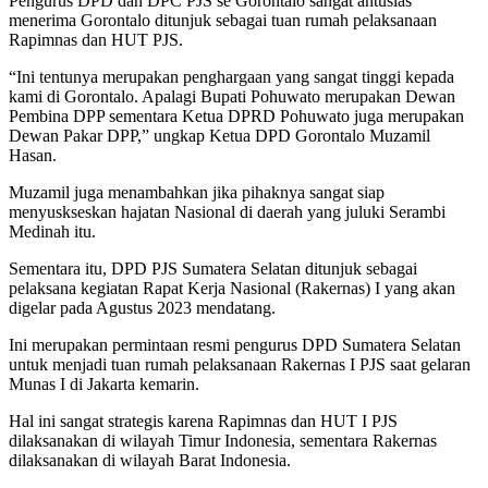
Pengurus DPD dan DPC PJS se Gorontalo sangat antusias
menerima Gorontalo ditunjuk sebagai tuan rumah pelaksanaan
Rapimnas dan HUT PJS.
“Ini tentunya merupakan penghargaan yang sangat tinggi kepada
kami di Gorontalo. Apalagi Bupati Pohuwato merupakan Dewan
Pembina DPP sementara Ketua DPRD Pohuwato juga merupakan
Dewan Pakar DPP,” ungkap Ketua DPD Gorontalo Muzamil
Hasan.
Muzamil juga menambahkan jika pihaknya sangat siap
menyuskseskan hajatan Nasional di daerah yang juluki Serambi
Medinah itu.
Sementara itu, DPD PJS Sumatera Selatan ditunjuk sebagai
pelaksana kegiatan Rapat Kerja Nasional (Rakernas) I yang akan
digelar pada Agustus 2023 mendatang.
Ini merupakan permintaan resmi pengurus DPD Sumatera Selatan
untuk menjadi tuan rumah pelaksanaan Rakernas I PJS saat gelaran
Munas I di Jakarta kemarin.
Hal ini sangat strategis karena Rapimnas dan HUT I PJS
dilaksanakan di wilayah Timur Indonesia, sementara Rakernas
dilaksanakan di wilayah Barat Indonesia.