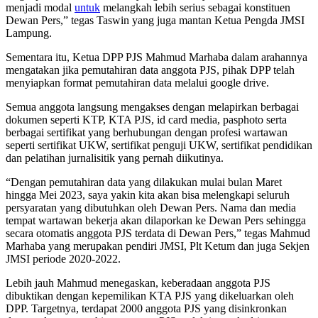
menjadi modal
untuk
melangkah lebih serius sebagai konstituen
Dewan Pers,” tegas Taswin yang juga mantan Ketua Pengda JMSI
Lampung.
Sementara itu, Ketua DPP PJS Mahmud Marhaba dalam arahannya
mengatakan jika pemutahiran data anggota PJS, pihak DPP telah
menyiapkan format pemutahiran data melalui google drive.
Semua anggota langsung mengakses dengan melapirkan berbagai
dokumen seperti KTP, KTA PJS, id card media, pasphoto serta
berbagai sertifikat yang berhubungan dengan profesi wartawan
seperti sertifikat UKW, sertifikat penguji UKW, sertifikat pendidikan
dan pelatihan jurnalisitik yang pernah diikutinya.
“Dengan pemutahiran data yang dilakukan mulai bulan Maret
hingga Mei 2023, saya yakin kita akan bisa melengkapi seluruh
persyaratan yang dibutuhkan oleh Dewan Pers. Nama dan media
tempat wartawan bekerja akan dilaporkan ke Dewan Pers sehingga
secara otomatis anggota PJS terdata di Dewan Pers,” tegas Mahmud
Marhaba yang merupakan pendiri JMSI, Plt Ketum dan juga Sekjen
JMSI periode 2020-2022.
Lebih jauh Mahmud menegaskan, keberadaan anggota PJS
dibuktikan dengan kepemilikan KTA PJS yang dikeluarkan oleh
DPP. Targetnya, terdapat 2000 anggota PJS yang disinkronkan