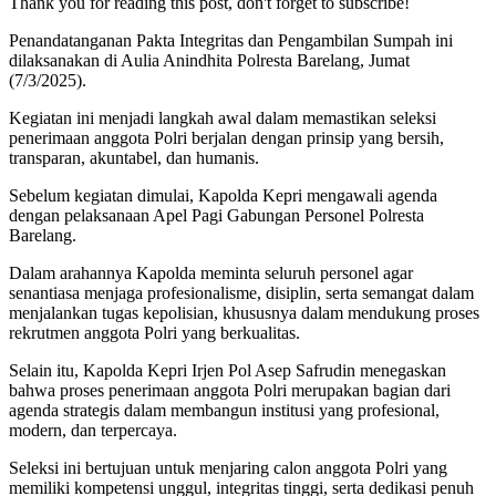
Thank you for reading this post, don't forget to subscribe!
Penandatanganan Pakta Integritas dan Pengambilan Sumpah ini
dilaksanakan di Aulia Anindhita Polresta Barelang, Jumat
(7/3/2025).
Kegiatan ini menjadi langkah awal dalam memastikan seleksi
penerimaan anggota Polri berjalan dengan prinsip yang bersih,
transparan, akuntabel, dan humanis.
Sebelum kegiatan dimulai, Kapolda Kepri mengawali agenda
dengan pelaksanaan Apel Pagi Gabungan Personel Polresta
Barelang.
Dalam arahannya Kapolda meminta seluruh personel agar
senantiasa menjaga profesionalisme, disiplin, serta semangat dalam
menjalankan tugas kepolisian, khususnya dalam mendukung proses
rekrutmen anggota Polri yang berkualitas.
Selain itu, Kapolda Kepri Irjen Pol Asep Safrudin menegaskan
bahwa proses penerimaan anggota Polri merupakan bagian dari
agenda strategis dalam membangun institusi yang profesional,
modern, dan terpercaya.
Seleksi ini bertujuan untuk menjaring calon anggota Polri yang
memiliki kompetensi unggul, integritas tinggi, serta dedikasi penuh