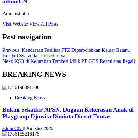
adminCN
Administrator
Visit Website
View All Posts
Post navigation
Previous:
Kendaraan Fasilitas FTZ Diperbolehkan Keluar Batam,
Ketahui Syarat dan Prosedurnya
Next:
KSB di Kelurahan Tembesi Milik PT GDS Resmi atau Ilegal?
BREAKING NEWS
Breaking News
Bukan Sekadar NPSN, Dugaan Kekerasan Anak di
Playgroup Djuwita Diminta Diusut Tuntas
adminCN
8 Agustus 2026