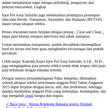
dalam menjalankan tugas sebagai pelindung, pengayom, dan
pelayan masyarakat, Ungkap
Irjen Pol Asep Safrudin juga menekankan pentingnya penerapan
nilai-nilai Bersih, Transparan, Akuntabel, dan Humanis (BETAH)
dalam setiap tahapan seleksi.
Proses rekrutmen harus berjalan dengan prinsip _Clear and Clean_,
tanpa jalur khusus maupun intervensi dari pihak manapun.
Untuk memastikan transparansi, panitia diwajibkan menampilkan
hasil tes secara real-time guna menghindari kecurangan dan praktik
percaloan.
Lebih lanjut, Kapolda Kepri Irjen Pol Asep Safrudin, S.I.K., M.H.,
juga mengingatkan para peserta seleksi untuk tidak tergiur oleh janji-
janji kelulusan dengan imbalan tertentu.
Dengan adanya penandatanganan Pakta Integritas, diharapkan
seluruh tahapan seleksi penerimaan anggota Polri Tahun Anggaran
2025 dapat berjalan dengan lancar, adil, dan profesional, sehingga
mampu melahirkan anggota Polri yang berkualitas, berintegritas, dan
siap mengabdi
untuk
bangsa dan negara.
✓ Baca juga :
Warga Rempang Bahagia segera Tempati