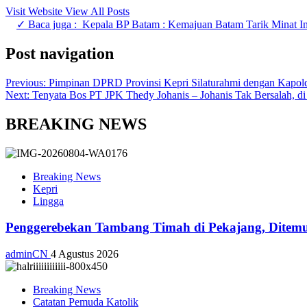
Visit Website
View All Posts
✓ Baca juga :
Kepala BP Batam : Kemajuan Batam Tarik Minat In
Post navigation
Previous:
Pimpinan DPRD Provinsi Kepri Silaturahmi dengan Kapol
Next:
Tenyata Bos PT JPK Thedy Johanis – Johanis Tak Bersalah, d
BREAKING NEWS
Breaking News
Kepri
Lingga
Penggerebekan Tambang Timah di Pekajang, Ditemu
adminCN
4 Agustus 2026
Breaking News
Catatan Pemuda Katolik