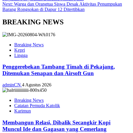
Next:
Warga dan Orangtua Siswa Desak Aktivitas Penumpukan
Barang Rongsokan di Dapur 12 Ditertibkan
BREAKING NEWS
Breaking News
Kepri
Lingga
Penggerebekan Tambang Timah di Pekajang,
Ditemukan Senapan dan Airsoft Gun
adminCN
4 Agustus 2026
Breaking News
Catatan Pemuda Katolik
Karimun
Membangun Relasi, Dibalik Secangkir Kopi
Muncul Ide dan Gagasan yang Cemerlang