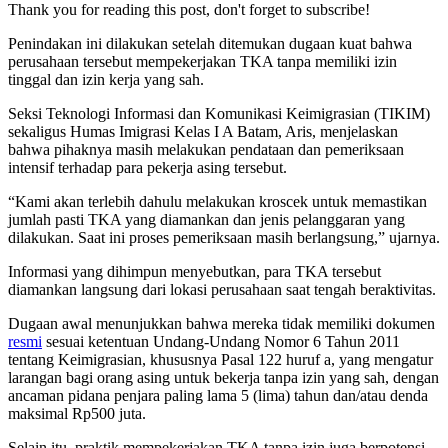
Thank you for reading this post, don't forget to subscribe!
Penindakan ini dilakukan setelah ditemukan dugaan kuat bahwa
perusahaan tersebut mempekerjakan TKA tanpa memiliki izin
tinggal dan izin kerja yang sah.
Seksi Teknologi Informasi dan Komunikasi Keimigrasian (TIKIM)
sekaligus Humas Imigrasi Kelas I A Batam, Aris, menjelaskan
bahwa pihaknya masih melakukan pendataan dan pemeriksaan
intensif terhadap para pekerja asing tersebut.
“Kami akan terlebih dahulu melakukan kroscek untuk memastikan
jumlah pasti TKA yang diamankan dan jenis pelanggaran yang
dilakukan. Saat ini proses pemeriksaan masih berlangsung,” ujarnya.
Informasi yang dihimpun menyebutkan, para TKA tersebut
diamankan langsung dari lokasi perusahaan saat tengah beraktivitas.
Dugaan awal menunjukkan bahwa mereka tidak memiliki dokumen
resmi
sesuai ketentuan Undang-Undang Nomor 6 Tahun 2011
tentang Keimigrasian, khususnya Pasal 122 huruf a, yang mengatur
larangan bagi orang asing untuk bekerja tanpa izin yang sah, dengan
ancaman pidana penjara paling lama 5 (lima) tahun dan/atau denda
maksimal Rp500 juta.
Selain itu, praktik mempekerjakan TKA tanpa izin juga berpotensi