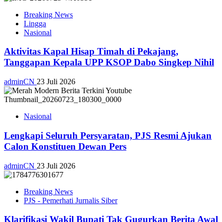
Breaking News
Lingga
Nasional
Aktivitas Kapal Hisap Timah di Pekajang,
Tanggapan Kepala UPP KSOP Dabo Singkep Nihil
adminCN
23 Juli 2026
Nasional
Lengkapi Seluruh Persyaratan, PJS Resmi Ajukan
Calon Konstituen Dewan Pers
adminCN
23 Juli 2026
Breaking News
PJS - Pemerhati Jurnalis Siber
Klarifikasi Wakil Bupati Tak Gugurkan Berita Awal