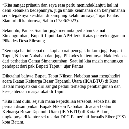
“Kita sangat prihatin dan saya rasa perlu menindaklanjuti hal ini
demi kebaikan kedepannya, juga untuk keamanan dan kenyamanan
serta tegaknya keadilan di kampung kelahiran saya,” ujar Pantas
Sianturi di kantornya, Sabtu (17/06/2023).
Selain itu, Pantas Sianturi juga meminta perhatian Camat
Simangumban, Bupati Taput dan APH terkait atas penyelenggaraan
Pilkades Desa Silosung.
“Semoga hal ini cepat disikapi aparat penegak hukum juga Bupati
Taput, Nikson Nababan dan juga Pilkades ini tentunya tidak terlepas
dari perhatian Camat Simangumban. Saat ini kita masih menunggu
pendapat dari pak Bupati Taput,” ujar Pantas.
Diketahui bahwa Bupati Taput Nikson Nababan saat menghadiri
acara Ikatan Keluarga Besar Tapanuli Utara (IKABTU) di Kota
Batam menyatakan diri sangat peduli terhadap pembangunan dan
kesejahteraan masyarakat di Taput.
“Kita lihat dulu, sejauh mana kepedulian tersebut, sebab hal itu
pernah disampaikan Bapak Nikson Nababan di acara Ikatan
Keluarga Besar Tapanuli Utara (IKABTU) di Kota Batam,”
ungkapnya di kantor sekretariat DPC Pemerhati Jurnalis Siber (PJS)
kota Batam.