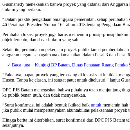
Gusmanedy menekankan bahwa proyek yang didanai dari Anggaran Pen
hukum yang berlaku.
“Dalam praktik pengadaan barang/jasa pemerintah, setiap perubahan 
46 Peraturan Presiden Nomor 16 Tahun 2018 tentang Pengadaan Bara
Perubahan lokasi proyek juga harus memenuhi prinsip-prinsip huku
objek tertentu, dan dasar hukum yang sah.
Selain itu, pemindahan pekerjaan proyek publik tanpa pemberitahuan d
anggaran negara sebagaimana diamanatkan dalam Pasal 3 dan Pasa
✓ Baca juga :
Kunjugi BP Batam, Dinas Penataan Ruang Pemko Se
“Faktanya, papan proyek yang terpasang di lokasi saat ini tidak men
Husen. Tanpa kejelasan, ini sangat patut untuk ditelusuri,” lanjut Gu
DPC PJS Batam menegaskan bahwa pihaknya tetap menjunjung tinggi 
ke publik benar, utuh, dan tidak menyesatkan.
“Surat konfirmasi ini adalah bentuk iktikad baik
untuk
menjamin hak p
jika publik mulai mempertanyakan akuntabilitas pelaksanaan proyek
Hingga berita ini diterbitkan, surat konfirmasi dari DPC PJS Batam 
selanjutnya.