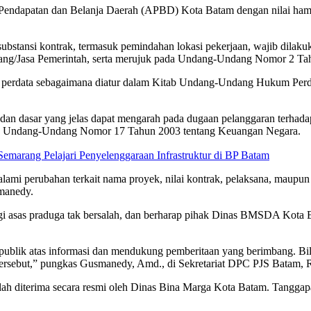
dapatan dan Belanja Daerah (APBD) Kota Batam dengan nilai hampir 
substansi kontrak, termasuk pemindahan lokasi pekerjaan, wajib dilak
ng/Jasa Pemerintah, serta merujuk pada Undang-Undang Nomor 2 Tahun
m perdata sebagaimana diatur dalam Kitab Undang-Undang Hukum Perda
an dasar yang jelas dapat mengarah pada dugaan pelanggaran terhadap pr
l 6 Undang-Undang Nomor 17 Tahun 2003 tentang Keuangan Negara.
marang Pelajari Penyelenggaraan Infrastruktur di BP Batam
galami perubahan terkait nama proyek, nilai kontrak, pelaksana, maup
smanedy.
asas praduga tak bersalah, dan berharap pihak Dinas BMSDA Kota Ba
ublik atas informasi dan mendukung pemberitaan yang berimbang. Bila
 tersebut,” pungkas Gusmanedy, Amd., di Sekretariat DPC PJS Batam, 
telah diterima secara resmi oleh Dinas Bina Marga Kota Batam. Tanggap