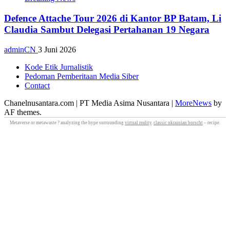
Defence Attache Tour 2026 di Kantor BP Batam, Li
Claudia Sambut Delegasi Pertahanan 19 Negara
adminCN
3 Juni 2026
Kode Etik Jurnalistik
Pedoman Pemberitaan Media Siber
Contact
Chanelnusantara.com | PT Media Asima Nusantara
|
MoreNews
by
AF themes.
Metaverse or metawaste ? analyzing the hype surrounding
virtual reality
.
classic ukrainian borscht
– recipe.