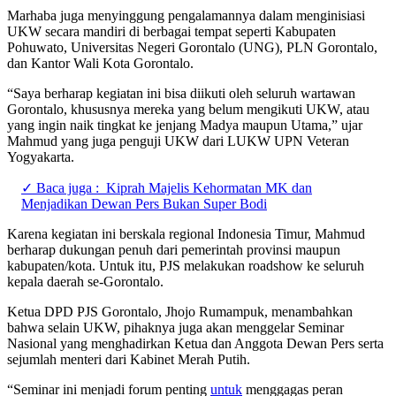
Marhaba juga menyinggung pengalamannya dalam menginisiasi
UKW secara mandiri di berbagai tempat seperti Kabupaten
Pohuwato, Universitas Negeri Gorontalo (UNG), PLN Gorontalo,
dan Kantor Wali Kota Gorontalo.
“Saya berharap kegiatan ini bisa diikuti oleh seluruh wartawan
Gorontalo, khususnya mereka yang belum mengikuti UKW, atau
yang ingin naik tingkat ke jenjang Madya maupun Utama,” ujar
Mahmud yang juga penguji UKW dari LUKW UPN Veteran
Yogyakarta.
✓ Baca juga :
Kiprah Majelis Kehormatan MK dan
Menjadikan Dewan Pers Bukan Super Bodi
Karena kegiatan ini berskala regional Indonesia Timur, Mahmud
berharap dukungan penuh dari pemerintah provinsi maupun
kabupaten/kota. Untuk itu, PJS melakukan roadshow ke seluruh
kepala daerah se-Gorontalo.
Ketua DPD PJS Gorontalo, Jhojo Rumampuk, menambahkan
bahwa selain UKW, pihaknya juga akan menggelar Seminar
Nasional yang menghadirkan Ketua dan Anggota Dewan Pers serta
sejumlah menteri dari Kabinet Merah Putih.
“Seminar ini menjadi forum penting
untuk
menggagas peran