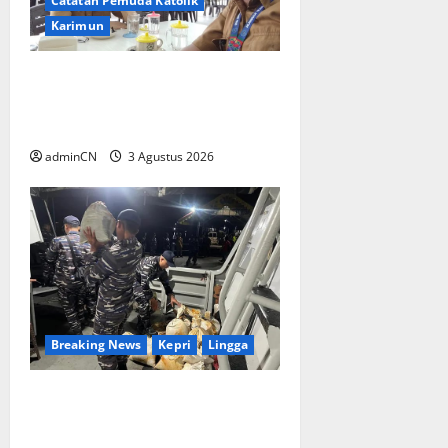
Catatan Pemuda Katolik
Karimun
Membangun Relasi, Dibalik
Secangkir Kopi Muncul Ide
dan Gagasan yang Cemerlang
adminCN
3 Agustus 2026
Breaking News
Kepri
Lingga
TNI AL Tangkap Penambang
Timah Ilegal di Pekajang,
Pertanyaan Besar: Siapa