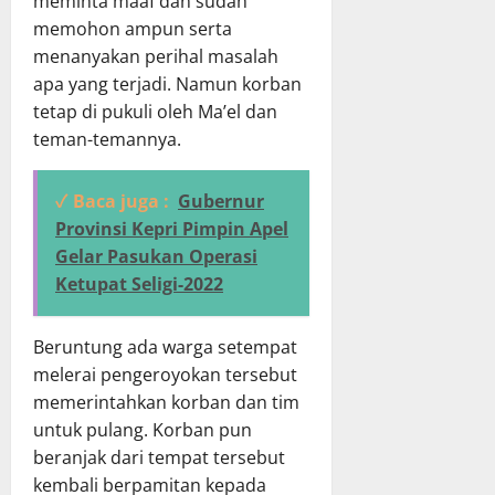
meminta maaf dan sudah
memohon ampun serta
menanyakan perihal masalah
apa yang terjadi. Namun korban
tetap di pukuli oleh Ma’el dan
teman-temannya.
✓ Baca juga :
Gubernur
Provinsi Kepri Pimpin Apel
Gelar Pasukan Operasi
Ketupat Seligi-2022
Beruntung ada warga setempat
melerai pengeroyokan tersebut
memerintahkan korban dan tim
untuk pulang. Korban pun
beranjak dari tempat tersebut
kembali berpamitan kepada