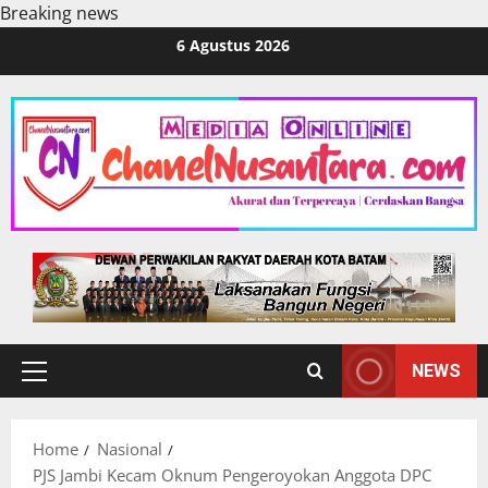
Breaking news
Skip
6 Agustus 2026
to
content
NEWS
Primary
Menu
Home
Nasional
PJS Jambi Kecam Oknum Pengeroyokan Anggota DPC