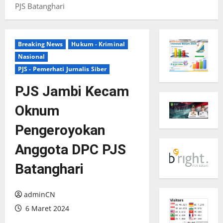
PJS Batanghari
Breaking News
Hukum - Kriminal
Nasional
PJS - Pemerhati Jurnalis Siber
PJS Jambi Kecam
Oknum
Pengeroyokan
Anggota DPC PJS
Batanghari
adminCN
6 Maret 2024