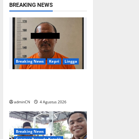
v
BREAKING NEWS
i
g
a
t
Breaking News
Kepri
Lingga
i
o
Penggerebekan Tambang
Timah di Pekajang, Ditemukan
n
Senapan dan Airsoft Gun
adminCN
4 Agustus 2026
Breaking News