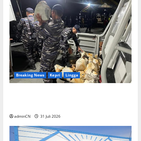
Breaking News
Kepri
Lingga
TNI AL Tangkap Penambang Timah Ilegal di
Pekajang, Pertanyaan Besar: Siapa Aktor
Besar di Baliknya?
adminCN
31 Juli 2026