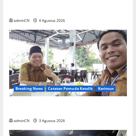
Penggerebekan Tambang Timah di Pekajang,
Ditemukan Senapan dan Airsoft Gun
adminCN
4 Agustus 2026
Breaking News
Catatan Pemuda Katolik
Karimun
Membangun Relasi, Dibalik Secangkir Kopi
Muncul Ide dan Gagasan yang Cemerlang
adminCN
3 Agustus 2026