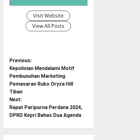
Visit Website
View All Posts
P
Previous:
Kepolisian Mendalami Motif
o
Pembunuhan Marketing
Pemasaran Ruko Oryza Hill
s
Tiban
t
Next:
Rapat Paripurna Perdana 2024,
n
DPRD Kepri Bahas Dua Agenda
a