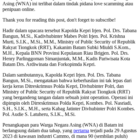
Asing (WNA) ini terlibat dalam tindak pidana love scamming atau
penipuan online.
Thank you for reading this post, don't forget to subscribe!
Hadir dalam upacara tersebut Kapolda Kepri Irjen. Pol. Drs. Tabana
Bangun, M.Si., Kadivhubinter Mabes Polri Irjen. Pol. Krishna
Murti, S.I.K., M.Si., M.M., Ministry of Public Security of Republik
Rakyat Tiongkok (RRT), Kakanim Batam Subki Miuldi S.Kom.,
M.H., Kepala BNN Provinsi Kepulauan Riau Brigjen. Pol. Drs.
Henry Parlinggoman Simanjuntak, M.M., Kadis Pariwisata Kota
Batam Drs. Ardiwinata dan Forkopimda Kepri.
Dalam sambutannya, Kapolda Kepri Irjen. Pol. Drs. Tabana
Bangun, M.Si., mengatakan bahwa keberhasilan ini tak lepas dari
kerja keras Ditreskrimsus Polda Kepri, Divhubinter Polri, dan
Ministry of Public Security of Republik Rakyat Tiongkok (RRT)
yang bergandeng tangan dalam sebuah joint operation. Operasi ini
dipimpin oleh Dirreskrimsus Polda Kepri, Kombes. Pol. Nasriadi,
S.H., S.I.K., M.H., serta Kabag Jatinter Divhubinter Polri Kombes.
Pol. Audie S. Latuheru, S.I.K., M.Si.
Penangkapan para Warga Negara Asing (WNA) di Batam ini
berlangsung dalam dua tahap, yang
pertama
terjadi pada 29 Agustus
2023 di kawasan industri Cammo, di mana 90 (sembilan puluh)