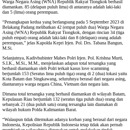
Warga Negara Asing (WNA) Republik Rakyat Tiongkok berhasil
diamankan. 85 (delapan puluh lima) di antaranya adalah laki-laki
dan 5 (lima) orang perempuan.
“Penangkapan kedua yang berlangsung pada 5 September 2023 di
Belakang Padang melibatkan 42 (empat puluh dua) Warga Negara
Asing (WNA) Republik Rakyat Tiongkok, dengan rincian 34 (tiga
puluh empat) orang adalah laki-laki dan 8 (delapan) orang adalah
perempuan,” jelas Kapolda Kepri Irjen. Pol. Drs. Tabana Bangun,
M.Si.
Selanjutnya, Kadivhubinter Mabes Polri Irjen. Pol. Krishna Murti,
S.I.K., M.Si., M.M., menjelaskan adapun total tersangka yang
berhasil diamankan oleh Polri terkait kasus love scamming
berjumlah 153 (Seratus lima puluh tiga) orang di 2 (dua) lokasi yaitu
Kota Batam dan Singkawang, seluruhnya berasal dari negara asing,
diantaranya warga negara China, Vietnam dan negara lain.
Dimana total tersangka yang berhasil diamankan di wilayah Batam,
Kepulauan Riau berjumlah 132 (seratus tiga puluh dua) orang dan
sebanyak 21 (dua puluh satu) orang tersangka lain diamakan di
wilayah hukum Polda Kalimantan Barat.
“Walaupun tidak ditemukan adanya korban yang berasal dari negara
Indonesia, Kepolisian Republik Indonesia tetap tidak akan pernah
membiarkan wilayahnya digunakan untuk melakukan tindak