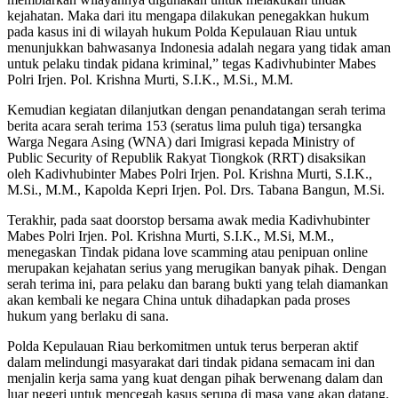
kejahatan. Maka dari itu mengapa dilakukan penegakkan hukum
pada kasus ini di wilayah hukum Polda Kepulauan Riau untuk
menunjukkan bahwasanya Indonesia adalah negara yang tidak aman
untuk pelaku tindak pidana kriminal,” tegas Kadivhubinter Mabes
Polri Irjen. Pol. Krishna Murti, S.I.K., M.Si., M.M.
Kemudian kegiatan dilanjutkan dengan penandatangan serah terima
berita acara serah terima 153 (seratus lima puluh tiga) tersangka
Warga Negara Asing (WNA) dari Imigrasi kepada Ministry of
Public Security of Republik Rakyat Tiongkok (RRT) disaksikan
oleh Kadivhubinter Mabes Polri Irjen. Pol. Krishna Murti, S.I.K.,
M.Si., M.M., Kapolda Kepri Irjen. Pol. Drs. Tabana Bangun, M.Si.
Terakhir, pada saat doorstop bersama awak media Kadivhubinter
Mabes Polri Irjen. Pol. Krishna Murti, S.I.K., M.Si, M.M.,
menegaskan Tindak pidana love scamming atau penipuan online
merupakan kejahatan serius yang merugikan banyak pihak. Dengan
serah terima ini, para pelaku dan barang bukti yang telah diamankan
akan kembali ke negara China untuk dihadapkan pada proses
hukum yang berlaku di sana.
Polda Kepulauan Riau berkomitmen untuk terus berperan aktif
dalam melindungi masyarakat dari tindak pidana semacam ini dan
menjalin kerja sama yang kuat dengan pihak berwenang dalam dan
luar negeri untuk mencegah kasus serupa di masa yang akan datang.