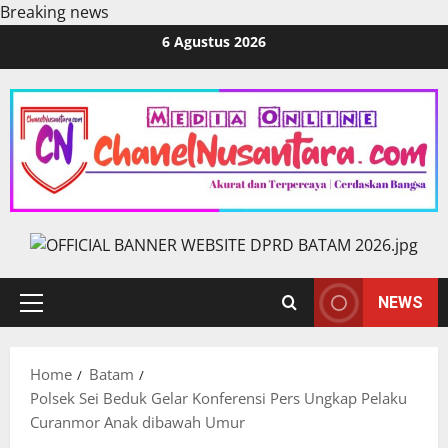
Breaking news
Skip
6 Agustus 2026
to
content
NEWS
Primary
Menu
Home
Batam
Polsek Sei Beduk Gelar Konferensi Pers Ungkap Pelaku
Curanmor Anak dibawah Umur