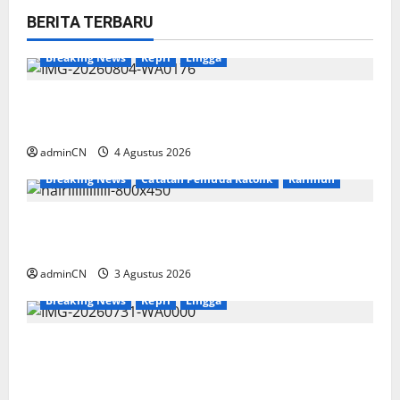
BERITA TERBARU
Breaking News
Kepri
Lingga
Penggerebekan Tambang Timah di Pekajang,
Ditemukan Senapan dan Airsoft Gun
adminCN
4 Agustus 2026
Breaking News
Catatan Pemuda Katolik
Karimun
Membangun Relasi, Dibalik Secangkir Kopi
Muncul Ide dan Gagasan yang Cemerlang
adminCN
3 Agustus 2026
Breaking News
Kepri
Lingga
TNI AL Tangkap Penambang Timah Ilegal di
Pekajang, Pertanyaan Besar: Siapa Aktor
Besar di Baliknya?