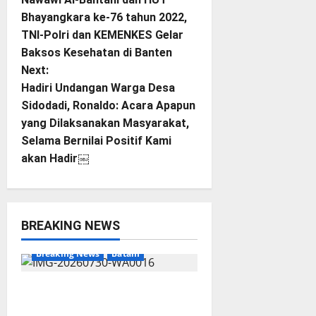
Bhayangkara ke-76 tahun 2022,
s
TNI-Polri dan KEMENKES Gelar
t
Baksos Kesehatan di Banten
Next:
n
Hadiri Undangan Warga Desa
Sidodadi, Ronaldo: Acara Apapun
a
yang Dilaksanakan Masyarakat,
Selama Bernilai Positif Kami
v
akan Hadir￼
i
g
BREAKING NEWS
a
Breaking News
Batam
t
i
Dapur SPPG Berdiri di
Kawasan Lokalisasi Sintai,