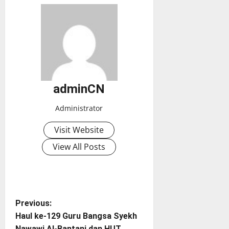
adminCN
Administrator
Visit Website
View All Posts
P
Previous:
Haul ke-129 Guru Bangsa Syekh
o
Nawawi Al-Bantani dan HUT