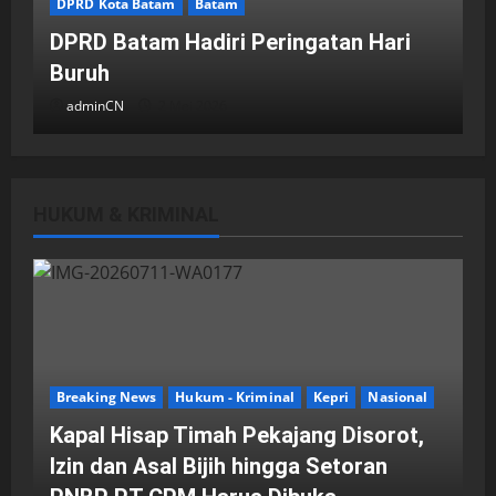
DPRD Kota Batam
Batam
DPRD Batam Hadiri Peringatan Hari
Buruh
adminCN
2 Mei 2026
HUKUM & KRIMINAL
DPRD Kota Batam
Batam
Breaking News
Fraksi-fraksi di DPRD Kota Batam
Laporkan Hasil Reses dalam Rapat
Paripurna
Breaking News
Hukum - Kriminal
Kepri
Nasional
adminCN
29 April 2026
Kapal Hisap Timah Pekajang Disorot,
Izin dan Asal Bijih hingga Setoran