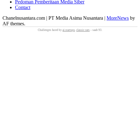
Pedoman Pemberitaan Media Siber
Contact
Chanelnusantara.com | PT Media Asima Nusantara
|
MoreNews
by
AF themes.
Challenges faced by
ai startups
.
classic cars
– saab 93.