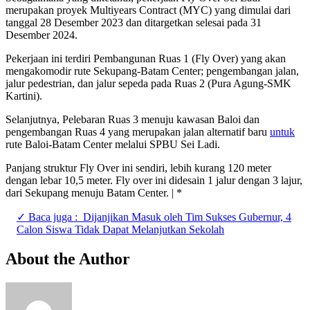
merupakan proyek Multiyears Contract (MYC) yang dimulai dari
tanggal 28 Desember 2023 dan ditargetkan selesai pada 31
Desember 2024.
Pekerjaan ini terdiri Pembangunan Ruas 1 (Fly Over) yang akan
mengakomodir rute Sekupang-Batam Center; pengembangan jalan,
jalur pedestrian, dan jalur sepeda pada Ruas 2 (Pura Agung-SMK
Kartini).
Selanjutnya, Pelebaran Ruas 3 menuju kawasan Baloi dan
pengembangan Ruas 4 yang merupakan jalan alternatif baru
untuk
rute Baloi-Batam Center melalui SPBU Sei Ladi.
Panjang struktur Fly Over ini sendiri, lebih kurang 120 meter
dengan lebar 10,5 meter. Fly over ini didesain 1 jalur dengan 3 lajur,
dari Sekupang menuju Batam Center. | *
✓ Baca juga :
Dijanjikan Masuk oleh Tim Sukses Gubernur, 4
Calon Siswa Tidak Dapat Melanjutkan Sekolah
About the Author