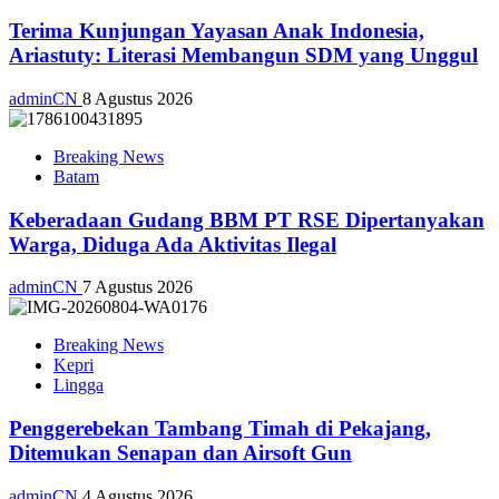
Terima Kunjungan Yayasan Anak Indonesia,
Ariastuty: Literasi Membangun SDM yang Unggul
adminCN
8 Agustus 2026
Breaking News
Batam
Keberadaan Gudang BBM PT RSE Dipertanyakan
Warga, Diduga Ada Aktivitas Ilegal
adminCN
7 Agustus 2026
Breaking News
Kepri
Lingga
Penggerebekan Tambang Timah di Pekajang,
Ditemukan Senapan dan Airsoft Gun
adminCN
4 Agustus 2026