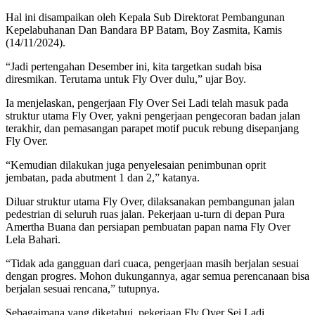
Hal ini disampaikan oleh Kepala Sub Direktorat Pembangunan
Kepelabuhanan Dan Bandara BP Batam, Boy Zasmita, Kamis
(14/11/2024).
“Jadi pertengahan Desember ini, kita targetkan sudah bisa
diresmikan. Terutama untuk Fly Over dulu,” ujar Boy.
Ia menjelaskan, pengerjaan Fly Over Sei Ladi telah masuk pada
struktur utama Fly Over, yakni pengerjaan pengecoran badan jalan
terakhir, dan pemasangan parapet motif pucuk rebung disepanjang
Fly Over.
“Kemudian dilakukan juga penyelesaian penimbunan oprit
jembatan, pada abutment 1 dan 2,” katanya.
Diluar struktur utama Fly Over, dilaksanakan pembangunan jalan
pedestrian di seluruh ruas jalan. Pekerjaan u-turn di depan Pura
Amertha Buana dan persiapan pembuatan papan nama Fly Over
Lela Bahari.
“Tidak ada gangguan dari cuaca, pengerjaan masih berjalan sesuai
dengan progres. Mohon dukungannya, agar semua perencanaan bisa
berjalan sesuai rencana,” tutupnya.
Sebagaimana yang diketahui, pekerjaan Fly Over Sei Ladi