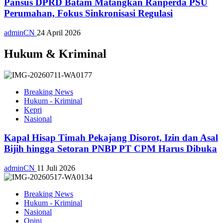
Pansus DPRD Batam Matangkan Ranperda PSU
Perumahan, Fokus Sinkronisasi Regulasi
adminCN
24 April 2026
Hukum & Kriminal
Breaking News
Hukum - Kriminal
Kepri
Nasional
Kapal Hisap Timah Pekajang Disorot, Izin dan Asal
Bijih hingga Setoran PNBP PT CPM Harus Dibuka
adminCN
11 Juli 2026
Breaking News
Hukum - Kriminal
Nasional
Opini