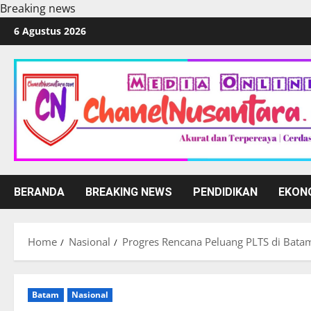
Breaking news
Skip
6 Agustus 2026
to
content
BERANDA
BREAKING NEWS
PENDIDIKAN
EKON
Home
Nasional
Progres Rencana Peluang PLTS di Bata
Batam
Nasional