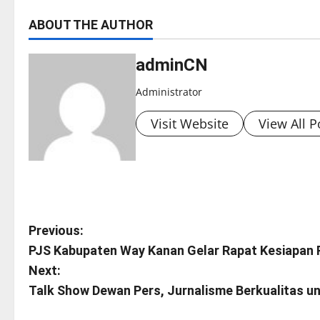
ABOUT THE AUTHOR
adminCN
Administrator
Visit Website
View All P
P
Previous:
PJS Kabupaten Way Kanan Gelar Rapat Kesiapan 
o
Next:
s
Talk Show Dewan Pers, Jurnalisme Berkualitas 