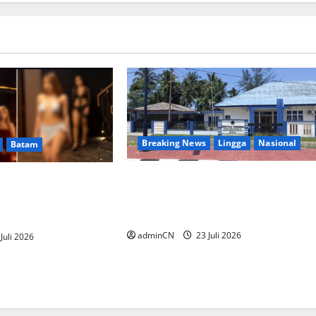
Breaking News
Lingga
Nasional
Batam
Aktivitas Kapal Hisap Timah di
 Batas Usia,
Pekajang, Tanggapan Kepala
xor Spa Batam
UPP KSOP Dabo Singkep Nihil
n
adminCN
23 Juli 2026
Juli 2026