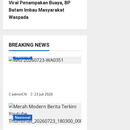
n
Viral Penampakan Buaya, BP
Batam Imbau Masyarakat
a
Waspada
v
i
BREAKING NEWS
g
Breaking News
Lingga
Nasional
a
Aktivitas Kapal Hisap Timah di
t
Pekajang, Tanggapan Kepala
i
UPP KSOP Dabo Singkep Nihil
adminCN
23 Juli 2026
o
n
Nasional