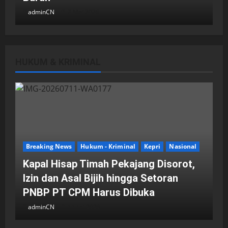
adminCN
2 Mei 2026
HUKUM & KRIMINAL
DPRD Kota Batam
Batam
Breaking News
Fraksi-fraksi di DPRD Kota Batam
Laporkan Hasil Reses dalam Rapat
Paripurna
Breaking News
Hukum - Kriminal
Kepri
Nasional
adminCN
29 April 2026
Kapal Hisap Timah Pekajang Disorot,
Izin dan Asal Bijih hingga Setoran
PNBP PT CPM Harus Dibuka
adminCN
11 Juli 2026