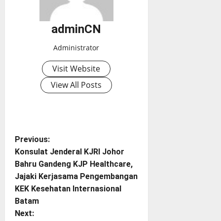
adminCN
Administrator
Visit Website
View All Posts
P
Previous:
Konsulat Jenderal KJRI Johor
o
Bahru Gandeng KJP Healthcare,
Jajaki Kerjasama Pengembangan
s
KEK Kesehatan Internasional
t
Batam
Next: