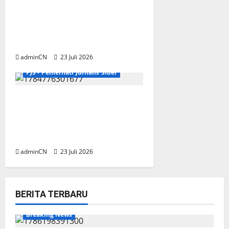
Lengkapi Seluruh
Persyaratan, PJS Resmi
Ajukan Calon Konstituen
Dewan Pers
adminCN
23 Juli 2026
Breaking News
PJS - Pemerhati Jurnalis Siber
Klarifikasi Wakil Bupati Tak
Gugurkan Berita Awal PT
CPM, Publik Berhak Tahu
Seluruh Fakta
adminCN
23 Juli 2026
BERITA TERBARU
Breaking News