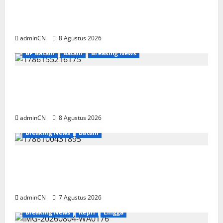
Bukan Sekadar NPSN, Dugaan Kekerasan Anak
di Playgroup Djuwita Diminta Diusut Tuntas
adminCN
8 Agustus 2026
BP Batam
Batam
Breaking News
Terima Kunjungan Yayasan Anak Indonesia,
Ariastuty: Literasi Membangun SDM yang
Unggul
adminCN
8 Agustus 2026
Breaking News
Batam
Keberadaan Gudang BBM PT RSE
Dipertanyakan Warga, Diduga Ada Aktivitas
Ilegal
adminCN
7 Agustus 2026
Breaking News
Kepri
Lingga