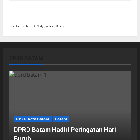
Penggerebekan Tambang Timah di Pekajang,
Ditemukan Senapan dan Airsoft Gun
adminCN
4 Agustus 2026
DPRD BATAM
DPRD Kota Batam
Batam
DPRD Batam Hadiri Peringatan Hari
Buruh