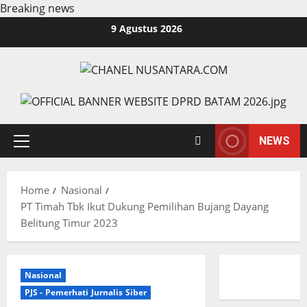
Breaking news
Skip
9 Agustus 2026
to
content
NEWS
Primary
Menu
Home
Nasional
PT Timah Tbk Ikut Dukung Pemilihan Bujang Dayang
Belitung Timur 2023
Nasional
PJS - Pemerhati Jurnalis Siber