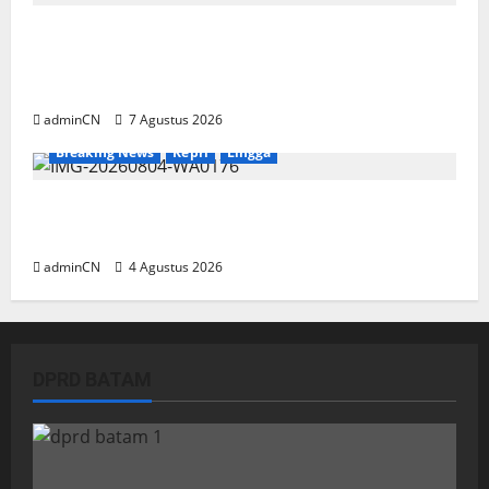
Keberadaan Gudang BBM PT RSE
Dipertanyakan Warga, Diduga Ada Aktivitas
Ilegal
adminCN
7 Agustus 2026
Breaking News
Kepri
Lingga
Penggerebekan Tambang Timah di Pekajang,
Ditemukan Senapan dan Airsoft Gun
adminCN
4 Agustus 2026
DPRD BATAM