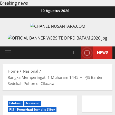
Breaking news
Skip
10 Agustus 2026
to
content
NEWS
Primary
Menu
Home
Nasional
Rangka Memperingati 1 Muharam 1445 H, PJS Banten
Sedekah Pohon di Cikuasa
Edukasi
Nasional
PJS - Pemerhati Jurnalis Siber