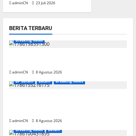
adminCN
23 Juli 2026
BERITA TERBARU
Breaking News
Bukan Sekadar NPSN, Dugaan Kekerasan Anak
di Playgroup Djuwita Diminta Diusut Tuntas
adminCN
8 Agustus 2026
BP Batam
Batam
Breaking News
Terima Kunjungan Yayasan Anak Indonesia,
Ariastuty: Literasi Membangun SDM yang
Unggul
adminCN
8 Agustus 2026
Breaking News
Batam