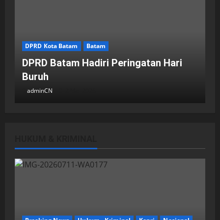
DPRD Kota Batam
Batam
DPRD Batam Hadiri Peringatan Hari
Buruh
adminCN
2 Mei 2026
HUKUM & KRIMINAL
DPRD Kota Batam
Batam
Breaking News
Fraksi-fraksi di DPRD Kota Batam
Laporkan Hasil Reses dalam Rapat
Paripurna