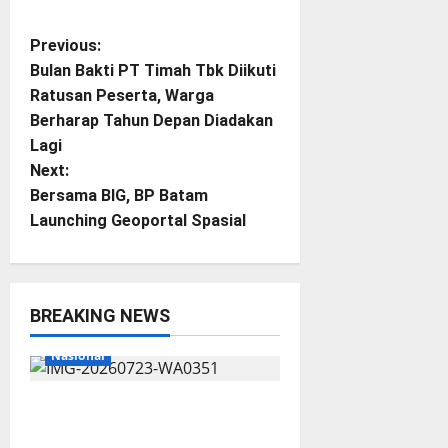
P
Previous:
Bulan Bakti PT Timah Tbk Diikuti
o
Ratusan Peserta, Warga
Berharap Tahun Depan Diadakan
s
Lagi
t
Next:
Bersama BIG, BP Batam
n
Launching Geoportal Spasial
a
v
BREAKING NEWS
Breaking News
Lingga
i
Nasional
g
Aktivitas Kapal Hisap Timah di
a
Pekajang, Tanggapan Kepala