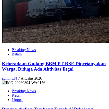
Breaking News
Batam
Keberadaan Gudang BBM PT RSE Dipertanyakan
Warga, Diduga Ada Aktivitas Ilegal
adminCN
7 Agustus 2026
Breaking News
Kepri
Lingga