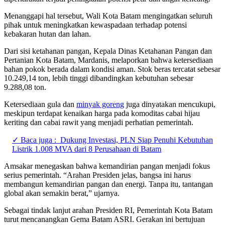
Menanggapi hal tersebut, Wali Kota Batam mengingatkan seluruh
pihak untuk meningkatkan kewaspadaan terhadap potensi
kebakaran hutan dan lahan.
Dari sisi ketahanan pangan, Kepala Dinas Ketahanan Pangan dan
Pertanian Kota Batam, Mardanis, melaporkan bahwa ketersediaan
bahan pokok berada dalam kondisi aman. Stok beras tercatat sebesar
10.249,14 ton, lebih tinggi dibandingkan kebutuhan sebesar
9.288,08 ton.
Ketersediaan gula dan
minyak goreng
juga dinyatakan mencukupi,
meskipun terdapat kenaikan harga pada komoditas cabai hijau
keriting dan cabai rawit yang menjadi perhatian pemerintah.
✓ Baca juga :
Dukung Investasi, PLN Siap Penuhi Kebutuhan
Listrik 1.008 MVA dari 8 Perusahaan di Batam
Amsakar menegaskan bahwa kemandirian pangan menjadi fokus
serius pemerintah. “Arahan Presiden jelas, bangsa ini harus
membangun kemandirian pangan dan energi. Tanpa itu, tantangan
global akan semakin berat,” ujarnya.
Sebagai tindak lanjut arahan Presiden RI, Pemerintah Kota Batam
turut mencanangkan Gema Batam ASRI. Gerakan ini bertujuan