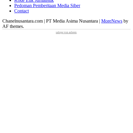
Kode Etik Jurnalistik
Pedoman Pemberitaan Media Siber
Contact
Chanelnusantara.com | PT Media Asima Nusantara
|
MoreNews
by
AF themes.
salope von asheen
.