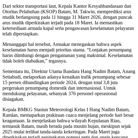
Dari sektor transportasi laut, Kepala Kantor Kesyahbandaraan dan
Otoritas Pelabuhan (KSOP) Batam, M. Takwin, memprediksi arus
mudik berlangsung pada 11 hingga 31 Maret 2026, dengan puncak
arus mudik diperkirakan terjadi pada 18 Maret. Ia memastikan
ketersediaan armada kapal serta pengawasan keselamatan pelayaran
telah dipersiapkan.
Menanggapi hal tersebut, Amsakar menegaskan bahwa aspek
keselamatan harus menjadi prioritas utama. “Lonjakan penumpang
harus diimbangi dengan pengamanan yang maksimal. Keselamatan
tidak boleh diabaikan,” tegasnya.
Sementara itu, Direktur Utama Bandara Hang Nadim Batam, Anang
Setiabudi, melaporkan adanya kenaikan trafik penumpang sebesar
15 persen dibandingkan periode 2024, dengan total 3,8 juta
pergerakan penumpang domestik dan internasional. Untuk
mendukung pelayanan, sebanyak 376 personel operasional
disiagakan.
Kepala BMKG Stasiun Meteorologi Kelas I Hang Nadim Batam,
Ramlan, memaparkan prakiraan cuaca menjelang periode hari besar
keagamaan. Ia menjelaskan bahwa wilayah Kepulauan Riau,
termasuk Batam, masih berada pada musim hujan, meskipun sejak
2025 mulai terlihat tanda-tanda kekeringan. Pada Maret juga
diperkirakan terjadi peningkatan potensi petir dan angin kencang.