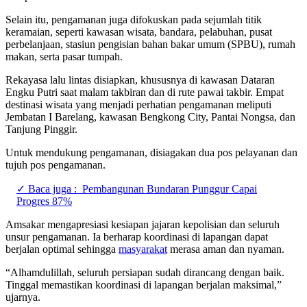
Selain itu, pengamanan juga difokuskan pada sejumlah titik
keramaian, seperti kawasan wisata, bandara, pelabuhan, pusat
perbelanjaan, stasiun pengisian bahan bakar umum (SPBU), rumah
makan, serta pasar tumpah.
Rekayasa lalu lintas disiapkan, khususnya di kawasan Dataran
Engku Putri saat malam takbiran dan di rute pawai takbir. Empat
destinasi wisata yang menjadi perhatian pengamanan meliputi
Jembatan I Barelang, kawasan Bengkong City, Pantai Nongsa, dan
Tanjung Pinggir.
Untuk mendukung pengamanan, disiagakan dua pos pelayanan dan
tujuh pos pengamanan.
✓ Baca juga :
Pembangunan Bundaran Punggur Capai
Progres 87%
Amsakar mengapresiasi kesiapan jajaran kepolisian dan seluruh
unsur pengamanan. Ia berharap koordinasi di lapangan dapat
berjalan optimal sehingga
masyarakat
merasa aman dan nyaman.
“Alhamdulillah, seluruh persiapan sudah dirancang dengan baik.
Tinggal memastikan koordinasi di lapangan berjalan maksimal,”
ujarnya.