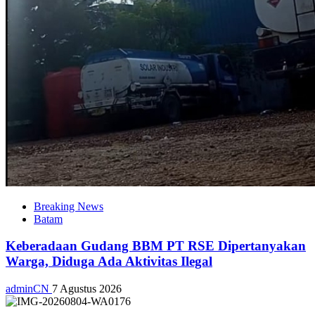
Breaking News
Batam
Keberadaan Gudang BBM PT RSE Dipertanyakan
Warga, Diduga Ada Aktivitas Ilegal
adminCN
7 Agustus 2026