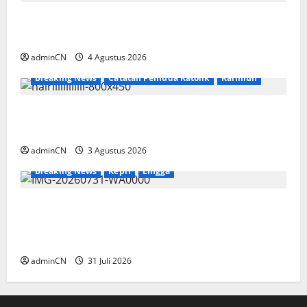
Penggerebekan Tambang Timah di Pekajang,
Ditemukan Senapan dan Airsoft Gun
adminCN
4 Agustus 2026
Breaking News
Catatan Pemuda Katolik
Karimun
Membangun Relasi, Dibalik Secangkir Kopi
Muncul Ide dan Gagasan yang Cemerlang
adminCN
3 Agustus 2026
Breaking News
Kepri
Lingga
TNI AL Tangkap Penambang Timah Ilegal di
Pekajang, Pertanyaan Besar: Siapa Aktor
Besar di Baliknya?
adminCN
31 Juli 2026