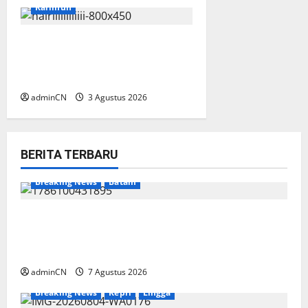
Karimun
Membangun Relasi, Dibalik
Secangkir Kopi Muncul Ide
dan Gagasan yang Cemerlang
adminCN
3 Agustus 2026
BERITA TERBARU
Breaking News
Batam
Keberadaan Gudang BBM PT RSE
Dipertanyakan Warga, Diduga Ada Aktivitas
Ilegal
adminCN
7 Agustus 2026
Breaking News
Kepri
Lingga