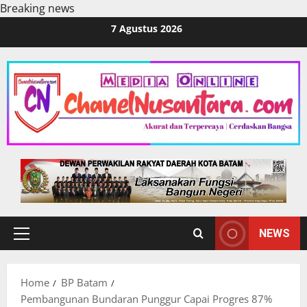
Breaking news
Skip
7 Agustus 2026
to
content
NEWS
Primary
Menu
Home
BP Batam
Pembangunan Bundaran Punggur Capai Progres 87%