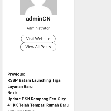
adminCN
Administrator
Visit Website
View All Posts
P
Previous:
RSBP Batam Launching Tiga
o
Layanan Baru
Next:
s
Update PSN Rempang Eco-City:
t
41 KK Telah Tempati Rumah Baru