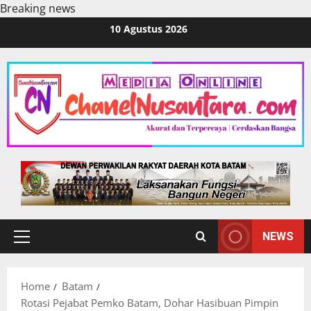
Breaking news
Skip
10 Agustus 2026
to
content
NEWS
Primary
Menu
Home
Batam
Rotasi Pejabat Pemko Batam, Dohar Hasibuan Pimpin