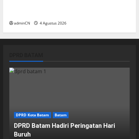
Penggerebekan Tambang Timah di Pekajang,
Ditemukan Senapan dan Airsoft Gun
adminCN
4 Agustus 2026
DPRD BATAM
DPRD Kota Batam
Batam
DPRD Batam Hadiri Peringatan Hari
Buruh