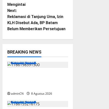
s
Mengintai
t
Next:
Reklamasi di Tanjung Uma, Izin
n
KLH Disebut Ada, BP Batam
Belum Memberikan Persetujuan
a
v
i
BREAKING NEWS
g
Breaking News
a
Bukan Sekadar NPSN, Dugaan
Kekerasan Anak di Playgroup
t
Djuwita Diminta Diusut Tuntas
i
adminCN
8 Agustus 2026
BP Batam
Batam
Breaking News
o