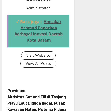
Administrator
✓ Baca juga :
Amsakar
Achmad Paparkan
berbagai Inovasi Daerah
Kota Batam
Visit Website
View All Posts
P
Previous:
Aktivitas Cut and Fill di Tanjung
o
Piayu Laut Diduga Ilegal, Rusak
Kawasan Hutan: Potensi Pidana