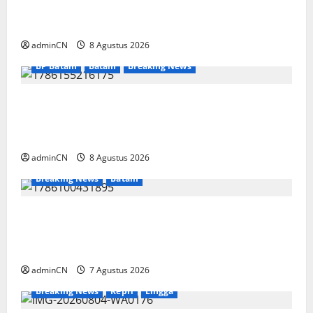
Bukan Sekadar NPSN, Dugaan Kekerasan Anak
di Playgroup Djuwita Diminta Diusut Tuntas
adminCN
8 Agustus 2026
BP Batam
Batam
Breaking News
Terima Kunjungan Yayasan Anak Indonesia,
Ariastuty: Literasi Membangun SDM yang
Unggul
adminCN
8 Agustus 2026
Breaking News
Batam
Keberadaan Gudang BBM PT RSE
Dipertanyakan Warga, Diduga Ada Aktivitas
Ilegal
adminCN
7 Agustus 2026
Breaking News
Kepri
Lingga