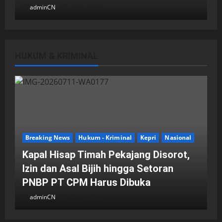
adminCN
2 Mei 2026
HUKUM & KRIMINAL
DPRD Kota Batam
Batam
Breaking News
Fraksi-fraksi di DPRD Kota Batam
Laporkan Hasil Reses dalam Rapat
Paripurna
Breaking News
Hukum - Kriminal
Kepri
Nasional
adminCN
29 April 2026
Kapal Hisap Timah Pekajang Disorot,
Izin dan Asal Bijih hingga Setoran
PNBP PT CPM Harus Dibuka
adminCN
11 Juli 2026