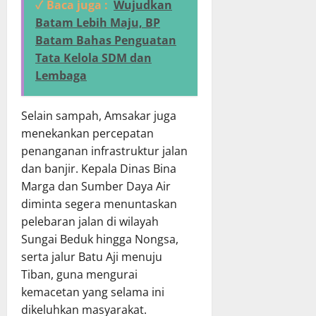
✓ Baca juga :
Wujudkan
Batam Lebih Maju, BP
Batam Bahas Penguatan
Tata Kelola SDM dan
Lembaga
Selain sampah, Amsakar juga
menekankan percepatan
penanganan infrastruktur jalan
dan banjir. Kepala Dinas Bina
Marga dan Sumber Daya Air
diminta segera menuntaskan
pelebaran jalan di wilayah
Sungai Beduk hingga Nongsa,
serta jalur Batu Aji menuju
Tiban, guna mengurai
kemacetan yang selama ini
dikeluhkan masyarakat.