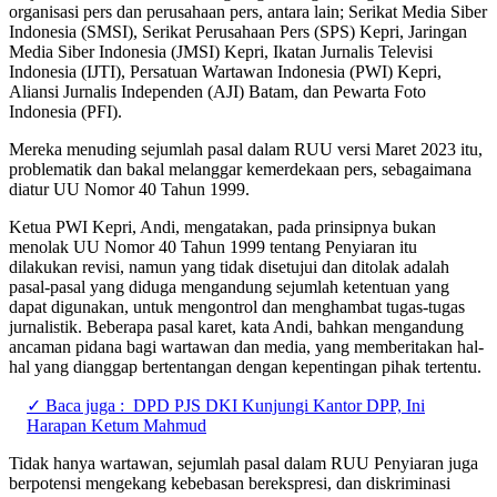
organisasi pers dan perusahaan pers, antara lain; Serikat Media Siber
Indonesia (SMSI), Serikat Perusahaan Pers (SPS) Kepri, Jaringan
Media Siber Indonesia (JMSI) Kepri, Ikatan Jurnalis Televisi
Indonesia (IJTI), Persatuan Wartawan Indonesia (PWI) Kepri,
Aliansi Jurnalis Independen (AJI) Batam, dan Pewarta Foto
Indonesia (PFI).
Mereka menuding sejumlah pasal dalam RUU versi Maret 2023 itu,
problematik dan bakal melanggar kemerdekaan pers, sebagaimana
diatur UU Nomor 40 Tahun 1999.
Ketua PWI Kepri, Andi, mengatakan, pada prinsipnya bukan
menolak UU Nomor 40 Tahun 1999 tentang Penyiaran itu
dilakukan revisi, namun yang tidak disetujui dan ditolak adalah
pasal-pasal yang diduga mengandung sejumlah ketentuan yang
dapat digunakan, untuk mengontrol dan menghambat tugas-tugas
jurnalistik. Beberapa pasal karet, kata Andi, bahkan mengandung
ancaman pidana bagi wartawan dan media, yang memberitakan hal-
hal yang dianggap bertentangan dengan kepentingan pihak tertentu.
✓ Baca juga :
DPD PJS DKI Kunjungi Kantor DPP, Ini
Harapan Ketum Mahmud
Tidak hanya wartawan, sejumlah pasal dalam RUU Penyiaran juga
berpotensi mengekang kebebasan berekspresi, dan diskriminasi