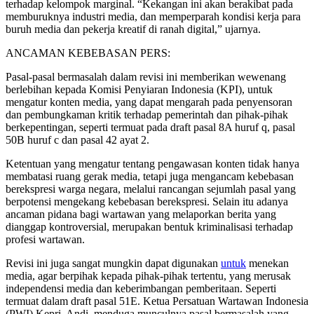
terhadap kelompok marginal. “Kekangan ini akan berakibat pada
memburuknya industri media, dan memperparah kondisi kerja para
buruh media dan pekerja kreatif di ranah digital,” ujarnya.
ANCAMAN KEBEBASAN PERS:
Pasal-pasal bermasalah dalam revisi ini memberikan wewenang
berlebihan kepada Komisi Penyiaran Indonesia (KPI), untuk
mengatur konten media, yang dapat mengarah pada penyensoran
dan pembungkaman kritik terhadap pemerintah dan pihak-pihak
berkepentingan, seperti termuat pada draft pasal 8A huruf q, pasal
50B huruf c dan pasal 42 ayat 2.
Ketentuan yang mengatur tentang pengawasan konten tidak hanya
membatasi ruang gerak media, tetapi juga mengancam kebebasan
berekspresi warga negara, melalui rancangan sejumlah pasal yang
berpotensi mengekang kebebasan berekspresi. Selain itu adanya
ancaman pidana bagi wartawan yang melaporkan berita yang
dianggap kontroversial, merupakan bentuk kriminalisasi terhadap
profesi wartawan.
Revisi ini juga sangat mungkin dapat digunakan
untuk
menekan
media, agar berpihak kepada pihak-pihak tertentu, yang merusak
independensi media dan keberimbangan pemberitaan. Seperti
termuat dalam draft pasal 51E. Ketua Persatuan Wartawan Indonesia
(PWI) Kepri, Andi, menduga munculnya pasal bermasalah yang