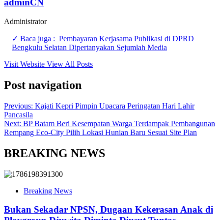
adminCN
Administrator
✓ Baca juga :
Pembayaran Kerjasama Publikasi di DPRD
Bengkulu Selatan Dipertanyakan Sejumlah Media
Visit Website
View All Posts
Post navigation
Previous:
Kajati Kepri Pimpin Upacara Peringatan Hari Lahir
Pancasila
Next:
BP Batam Beri Kesempatan Warga Terdampak Pembangunan
Rempang Eco-City Pilih Lokasi Hunian Baru Sesuai Site Plan
BREAKING NEWS
Breaking News
Bukan Sekadar NPSN, Dugaan Kekerasan Anak di