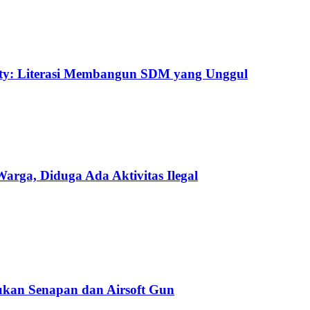
uty: Literasi Membangun SDM yang Unggul
ga, Diduga Ada Aktivitas Ilegal
kan Senapan dan Airsoft Gun