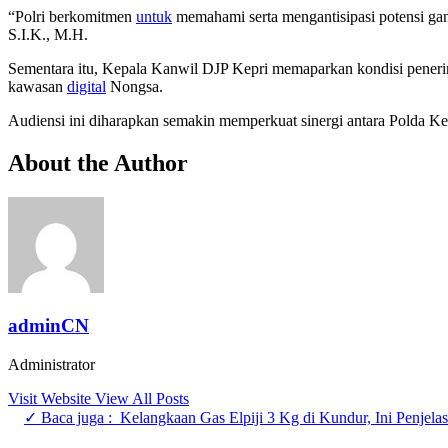
“Polri berkomitmen
untuk
memahami serta mengantisipasi potensi gang
S.I.K., M.H.
Sementara itu, Kepala Kanwil DJP Kepri memaparkan kondisi penerima
kawasan
digital
Nongsa.
Audiensi ini diharapkan semakin memperkuat sinergi antara Polda K
About the Author
adminCN
Administrator
Visit Website
View All Posts
✓ Baca juga :
Kelangkaan Gas Elpiji 3 Kg di Kundur, Ini Penjel