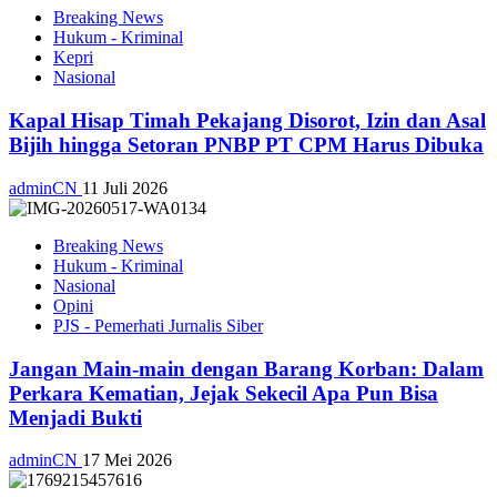
Breaking News
Hukum - Kriminal
Kepri
Nasional
Kapal Hisap Timah Pekajang Disorot, Izin dan Asal
Bijih hingga Setoran PNBP PT CPM Harus Dibuka
adminCN
11 Juli 2026
Breaking News
Hukum - Kriminal
Nasional
Opini
PJS - Pemerhati Jurnalis Siber
Jangan Main-main dengan Barang Korban: Dalam
Perkara Kematian, Jejak Sekecil Apa Pun Bisa
Menjadi Bukti
adminCN
17 Mei 2026