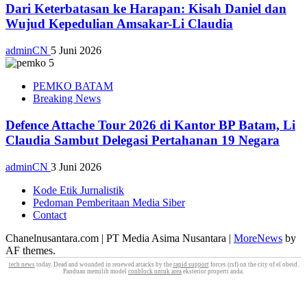
Dari Keterbatasan ke Harapan: Kisah Daniel dan
Wujud Kepedulian Amsakar-Li Claudia
adminCN
5 Juni 2026
PEMKO BATAM
Breaking News
Defence Attache Tour 2026 di Kantor BP Batam, Li
Claudia Sambut Delegasi Pertahanan 19 Negara
adminCN
3 Juni 2026
Kode Etik Jurnalistik
Pedoman Pemberitaan Media Siber
Contact
Chanelnusantara.com | PT Media Asima Nusantara
|
MoreNews
by
AF themes.
tech news
today. Dead and wounded in renewed attacks by the
rapid support
forces (rsf) on the city of el obeid.
Panduan memilih model
conblock untuk area
eksterior properti anda.