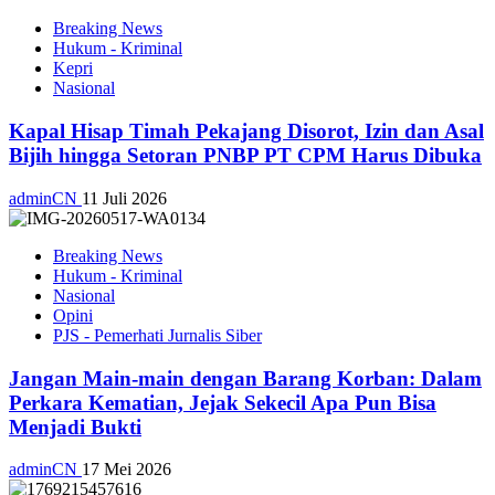
Breaking News
Hukum - Kriminal
Kepri
Nasional
Kapal Hisap Timah Pekajang Disorot, Izin dan Asal
Bijih hingga Setoran PNBP PT CPM Harus Dibuka
adminCN
11 Juli 2026
Breaking News
Hukum - Kriminal
Nasional
Opini
PJS - Pemerhati Jurnalis Siber
Jangan Main-main dengan Barang Korban: Dalam
Perkara Kematian, Jejak Sekecil Apa Pun Bisa
Menjadi Bukti
adminCN
17 Mei 2026