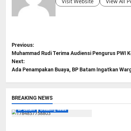
Visit Website
View All P
P
Previous:
Muhammad Rudi Terima Audiensi Pengurus PWI Kep
o
Next:
s
Ada Penampakan Buaya, BP Batam Ingatkan Warga 
t
n
BREAKING NEWS
BP Batam
Br
a
BP Batam
Breaking News
BP Batam me
v
BP Batam melalui Batam Premier
kunjungan pe