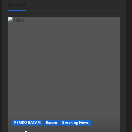
BATAM
PEMKO BATAM
Batam
Breaking News