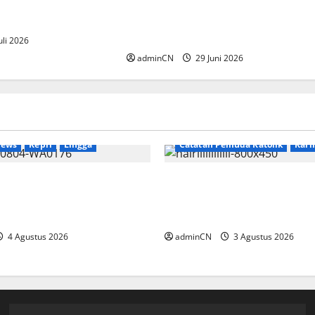
(BP) Lansia
Firmus Technologies, Perkuat
layah Batam
Posisi Batam sebagai Hub
Infrastruktur AI Regional
uli 2026
adminCN
29 Juni 2026
Breaking News
News
Kepri
Lingga
Catatan Pemuda Katolik
Kar
ekan Tambang Timah di
Membangun Relasi, Dibali
 Ditemukan Senapan dan
Secangkir Kopi Muncul Id
un
Gagasan yang Cemerlang
4 Agustus 2026
adminCN
3 Agustus 2026