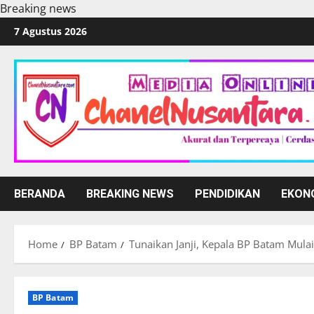
Breaking news
Skip
7 Agustus 2026
to
content
BERANDA
BREAKING NEWS
PENDIDIKAN
EKON
Home
BP Batam
Tunaikan Janji, Kepala BP Batam Mulai
BP Batam