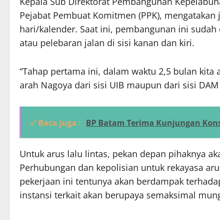
Kepala Sub Direktorat Pembangunan Kepelabuh
Pejabat Pembuat Komitmen (PPK), mengatakan
hari/kalender. Saat ini, pembangunan ini suda
atau pelebaran jalan di sisi kanan dan kiri.
“Tahap pertama ini, dalam waktu 2,5 bulan kita 
arah Nagoya dari sisi UIB maupun dari sisi DAM S
✓ Baca juga :
BP Batam Terima Kunjungan Kons
Untuk arus lalu lintas, pekan depan pihaknya a
Perhubungan dan kepolisian untuk rekayasa arus
pekerjaan ini tentunya akan berdampak terhada
instansi terkait akan berupaya semaksimal mungki