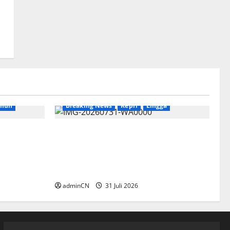
imun
Breaking News
Kepri
Lingga
k
TNI AL Tangkap Penambang Timah
e dan
Ilegal di Pekajang, Pertanyaan
Besar: Siapa Aktor Besar di
Baliknya?
adminCN
31 Juli 2026