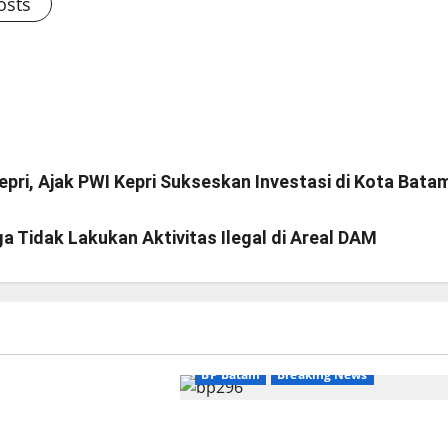
osts
ri, Ajak PWI Kepri Sukseskan Investasi di Kota Bata
Tidak Lakukan Aktivitas Ilegal di Areal DAM
eaking News
BP Batam
Breaking News
nyambut baik
ngurus Badan
BP Batam Sambut Baik Ekspansi