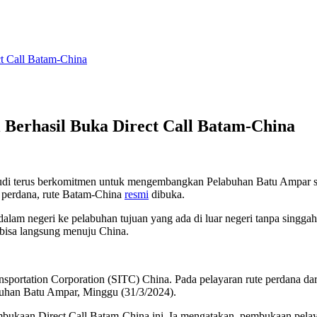
t Call Batam-China
Berhasil Buka Direct Call Batam-China
terus berkomitmen untuk mengembangkan Pelabuhan Batu Ampar sebaga
ll perdana, rute Batam-China
resmi
dibuka.
 dalam negeri ke pelabuhan tujuan yang ada di luar negeri tanpa singg
 bisa langsung menuju China.
Transportation Corporation (SITC) China. Pada pelayaran rute perdan
buhan Batu Ampar, Minggu (31/3/2024).
ukaan Direct Call Batam-China ini. Ia mengatakan, pembukaan pelaya