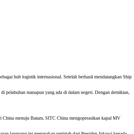
i hub logistik internasional. Setelah berhasil mendatangkan Ship
ah di pelabuhan manapun yang ada di dalam negeri. Dengan demikian,
a dari China menuju Batam, SITC China mengoperasikan kapal MV
ran langsung ini merupakan perintah dari Presiden Jokowi kepada