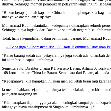
dirinya. Sehingga momen pembukaan pelayaran langsung ini, sebag
“Bukan berapa jumlah kapal ke China hari ini, tapi tugas kita baga
linenya ke daerah lain,” ujarnya.
Muhammad Rudi melanjutkan, kedepannya diharapkan seluruh perusah
Sehingga biaya logistik dari Batam ke sejumlah negara bisa lebih mura
Tidak hanya kemudahan dalam pengiriman barang, Muhammad Rudi j
✓ Baca juga :
Operasikan IPA 350 Baru, Komitmen Tuntaskan Per
“Kalau barang sudah ada, pelayarannya juga sudah ada, ditambah den
ini akan bisa dicapai,” imbuhnya.
Sementara itu, Direktur Utama PT. Persero Batam, Arham S. Torik m
168 kontainer dari China ke Batam. Sementara dari Batam, akan ada
“Kedepannya, kita harapkan ini akan menjadi lebih besar lagi karena 
Ia menambahkan, sejauh ini pihaknya telah melakukan pembicaraan d
pelayaran langsung ini.
“Kita harapkan tiap minggunya akan meningkat sampai penuh kapasita
hilangnya biaya transhipment di Singapura,” imbuhnya. | *