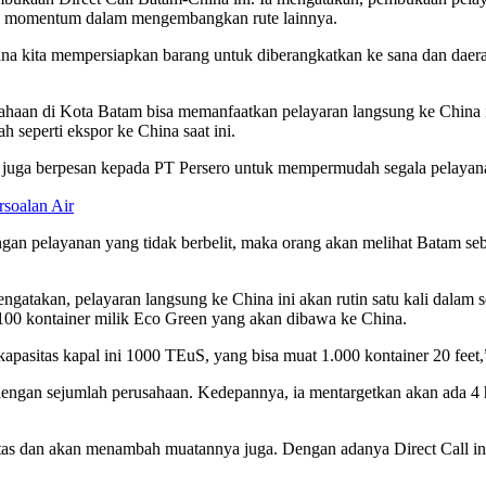
ai momentum dalam mengembangkan rute lainnya.
imana kita mempersiapkan barang untuk diberangkatkan ke sana dan da
aan di Kota Batam bisa memanfaatkan pelayaran langsung ke China in
h seperti ekspor ke China saat ini.
uga berpesan kepada PT Persero untuk mempermudah segala pelayana
soalan Air
gan pelayanan yang tidak berbelit, maka orang akan melihat Batam seb
engatakan, pelayaran langsung ke China ini akan rutin satu kali dal
 100 kontainer milik Eco Green yang akan dibawa ke China.
kapasitas kapal ini 1000 TEuS, yang bisa muat 1.000 kontainer 20 feet,
engan sejumlah perusahaan. Kedepannya, ia mentargetkan akan ada 4 h
s dan akan menambah muatannya juga. Dengan adanya Direct Call ini, 