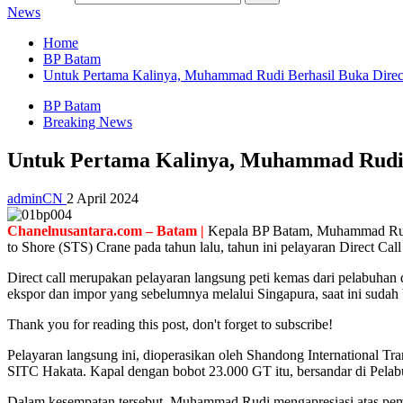
News
Home
BP Batam
Untuk Pertama Kalinya, Muhammad Rudi Berhasil Buka Direc
BP Batam
Breaking News
Untuk Pertama Kalinya, Muhammad Rudi 
adminCN
2 April 2024
Chanelnusantara.com – Batam |
Kepala BP Batam, Muhammad Rudi 
to Shore (STS) Crane pada tahun lalu, tahun ini pelayaran Direct Ca
Direct call merupakan pelayaran langsung peti kemas dari pelabuhan
ekspor dan impor yang sebelumnya melalui Singapura, saat ini sudah
Thank you for reading this post, don't forget to subscribe!
Pelayaran langsung ini, dioperasikan oleh Shandong International 
SITC Hakata. Kapal dengan bobot 23.000 GT itu, bersandar di Pela
Dalam kesempatan tersebut, Muhammad Rudi mengapresiasi atas pemb