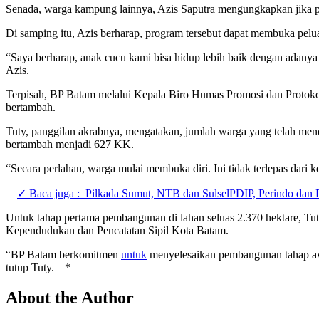
Senada, warga kampung lainnya, Azis Saputra mengungkapkan jik
Di samping itu, Azis berharap, program tersebut dapat membuka pel
“Saya berharap, anak cucu kami bisa hidup lebih baik dengan adany
Azis.
Terpisah, BP Batam melalui Kepala Biro Humas Promosi dan Protoko
bertambah.
Tuty, panggilan akrabnya, mengatakan, jumlah warga yang telah men
bertambah menjadi 627 KK.
“Secara perlahan, warga mulai membuka diri. Ini tidak terlepas dari 
✓ Baca juga :
Pilkada Sumut, NTB dan SulselPDIP, Perindo dan 
Untuk tahap pertama pembangunan di lahan seluas 2.370 hektare, Tu
Kependudukan dan Pencatatan Sipil Kota Batam.
“BP Batam berkomitmen
untuk
menyelesaikan pembangunan tahap awa
tutup Tuty. | *
About the Author