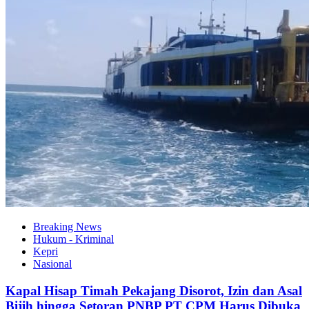
Breaking News
Hukum - Kriminal
Kepri
Nasional
Kapal Hisap Timah Pekajang Disorot, Izin dan Asal
Bijih hingga Setoran PNBP PT CPM Harus Dibuka