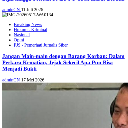
adminCN
11 Juli 2026
Breaking News
Hukum - Kriminal
Nasional
Opini
PJS - Pemerhati Jurnalis Siber
Jangan Main-main dengan Barang Korban: Dalam
Perkara Kematian, Jejak Sekecil Apa Pun Bisa
Menjadi Bukti
adminCN
17 Mei 2026