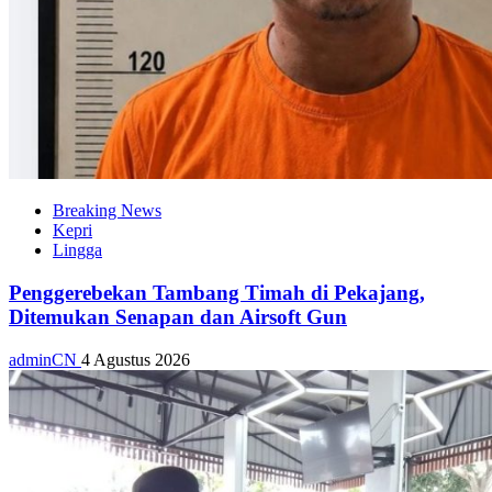
Breaking News
Kepri
Lingga
Penggerebekan Tambang Timah di Pekajang,
Ditemukan Senapan dan Airsoft Gun
adminCN
4 Agustus 2026