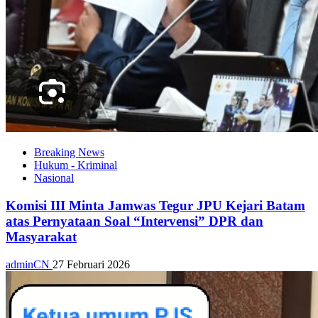
Breaking News
Hukum - Kriminal
Nasional
Komisi III Minta Jamwas Tegur JPU Kejari Batam
atas Pernyataan Soal “Intervensi” DPR dan
Masyarakat
adminCN
27 Februari 2026