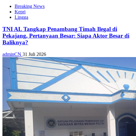
Breaking News
Kepri
Lingga
TNI AL Tangkap Penambang Timah Ilegal di
Pekajang, Pertanyaan Besar: Siapa Aktor Besar di
Baliknya?
adminCN
31 Juli 2026