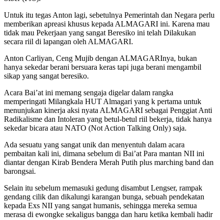
Untuk itu tegas Anton lagi, sebetulnya Pemerintah dan Negara perlu
memberikan apreasi khusus kepada ALMAGARI ini. Karena mau
tidak mau Pekerjaan yang sangat Beresiko ini telah Dilakukan
secara riil di lapangan oleh ALMAGARI.
Anton Carliyan, Ceng Mujib dengan ALMAGARInya, bukan
hanya sekedar berani bersuara keras tapi juga berani mengambil
sikap yang sangat beresiko.
Acara Bai’at ini memang sengaja digelar dalam rangka
memperingati Milangkala HUT Almagari yang k pertama untuk
menunjukan kinerja aksi nyata ALMAGARI sebagai Penggiat Anti
Radikalisme dan Intoleran yang betul-betul riil bekerja, tidak hanya
sekedar bicara atau NATO (Not Action Talking Only) saja.
Ada sesuatu yang sangat unik dan menyentuh dalam acara
pembaitan kali ini, dimana sebelum di Bai’at Para mantan NII ini
diantar dengan Kirab Bendera Merah Putih plus marching band dan
barongsai.
Selain itu sebelum memasuki gedung disambut Lengser, rampak
gendang cilik dan dikalungi karangan bunga, sebuah pendekatan
kepada Exs NII yang sangat humanis, sehingga mereka semua
merasa di ewongke sekaligus bangga dan haru ketika kembali hadir