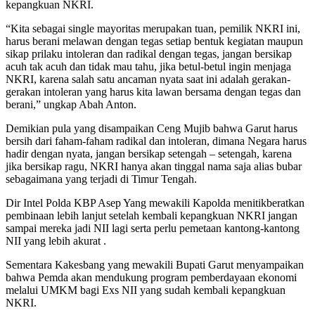
kepangkuan NKRI.
“Kita sebagai single mayoritas merupakan tuan, pemilik NKRI ini,
harus berani melawan dengan tegas setiap bentuk kegiatan maupun
sikap prilaku intoleran dan radikal dengan tegas, jangan bersikap
acuh tak acuh dan tidak mau tahu, jika betul-betul ingin menjaga
NKRI, karena salah satu ancaman nyata saat ini adalah gerakan-
gerakan intoleran yang harus kita lawan bersama dengan tegas dan
berani,” ungkap Abah Anton.
Demikian pula yang disampaikan Ceng Mujib bahwa Garut harus
bersih dari faham-faham radikal dan intoleran, dimana Negara harus
hadir dengan nyata, jangan bersikap setengah – setengah, karena
jika bersikap ragu, NKRI hanya akan tinggal nama saja alias bubar
sebagaimana yang terjadi di Timur Tengah.
Dir Intel Polda KBP Asep Yang mewakili Kapolda menitikberatkan
pembinaan lebih lanjut setelah kembali kepangkuan NKRI jangan
sampai mereka jadi NII lagi serta perlu pemetaan kantong-kantong
NII yang lebih akurat .
Sementara Kakesbang yang mewakili Bupati Garut menyampaikan
bahwa Pemda akan mendukung program pemberdayaan ekonomi
melalui UMKM bagi Exs NII yang sudah kembali kepangkuan
NKRI.