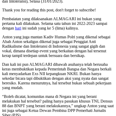
dan Intoleransi), Selasa (31/01/2023).
Thank you for reading this post, don't forget to subscribe!
Pembaiatan yang dilaksanakan ALMAGARI ini bukan yang
pertama kali dilakukan. Selama satu tahun ini 2022-2023 sampai
dengan
hari
ini sudah yang ke 5 (lima) kalinya.
Anton yang juga mantan Kadiv Humas Polri yang dikenal sebagai
Abah Anton sekaligus dikenal juga sebagai Penggiat Anti
Radikalisme dan Intoleransi di Indonesia yang sangat gigih dan
vokal, dimana disetiap event yang berkaitan dengan hal tersenut
kerap tampil terdepan untuk bersuara dan bersikap.
Dan kali ini pun ALMAGARI dibawah asuhanya telah berusaha
keras membuktikan kepada Pemerintah Bangsa dan Negara berkali
kali menyadarkan Exs NII kepangkuan NKRI. Bukan hanya
sekedar bicara tapi dibuktikan dengan aksi yang nyata dan sangat
beresiko. Karena menurutnya, hal tersebut bukan sebuah pekerjaan
yang mudah.
“Boleh dicatat, komunitas mana di Negara ini yang berani
melakukan hal tersebut? paling hanya pasukan khusus TNI, Densus
88 dan BNPT yang berani melakukannya,” ungkap Anton yang saat
ini juga sebagai Ketua Dewan Pembina DPP Pemerhati Jurnalis
Siber (PJS).