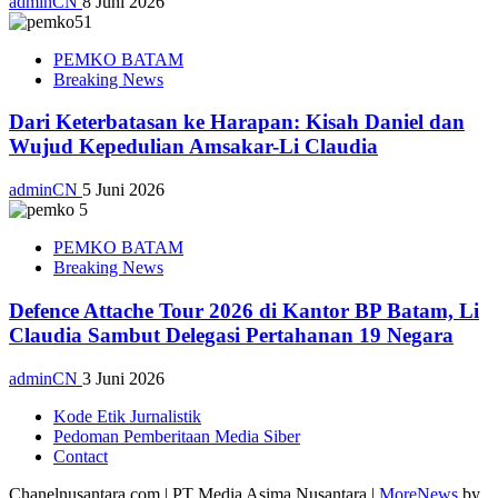
adminCN
8 Juni 2026
PEMKO BATAM
Breaking News
Dari Keterbatasan ke Harapan: Kisah Daniel dan
Wujud Kepedulian Amsakar-Li Claudia
adminCN
5 Juni 2026
PEMKO BATAM
Breaking News
Defence Attache Tour 2026 di Kantor BP Batam, Li
Claudia Sambut Delegasi Pertahanan 19 Negara
adminCN
3 Juni 2026
Kode Etik Jurnalistik
Pedoman Pemberitaan Media Siber
Contact
Chanelnusantara.com | PT Media Asima Nusantara
|
MoreNews
by