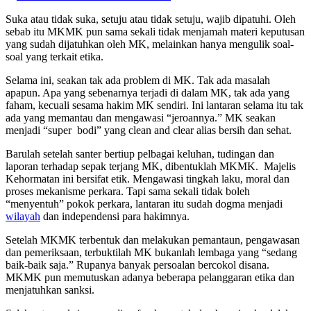
Suka atau tidak suka, setuju atau tidak setuju, wajib dipatuhi. Oleh
sebab itu MKMK pun sama sekali tidak menjamah materi keputusan
yang sudah dijatuhkan oleh MK, melainkan hanya mengulik soal-
soal yang terkait etika.
Selama ini, seakan tak ada problem di MK. Tak ada masalah
apapun. Apa yang sebenarnya terjadi di dalam MK, tak ada yang
faham, kecuali sesama hakim MK sendiri. Ini lantaran selama itu tak
ada yang memantau dan mengawasi “jeroannya.” MK seakan
menjadi “super bodi” yang clean and clear alias bersih dan sehat.
Barulah setelah santer bertiup pelbagai keluhan, tudingan dan
laporan terhadap sepak terjang MK, dibentuklah MKMK. Majelis
Kehormatan ini bersifat etik. Mengawasi tingkah laku, moral dan
proses mekanisme perkara. Tapi sama sekali tidak boleh
“menyentuh” pokok perkara, lantaran itu sudah dogma menjadi
wilayah
dan independensi para hakimnya.
Setelah MKMK terbentuk dan melakukan pemantaun, pengawasan
dan pemeriksaan, terbuktilah MK bukanlah lembaga yang “sedang
baik-baik saja.” Rupanya banyak persoalan bercokol disana.
MKMK pun memutuskan adanya beberapa pelanggaran etika dan
menjatuhkan sanksi.