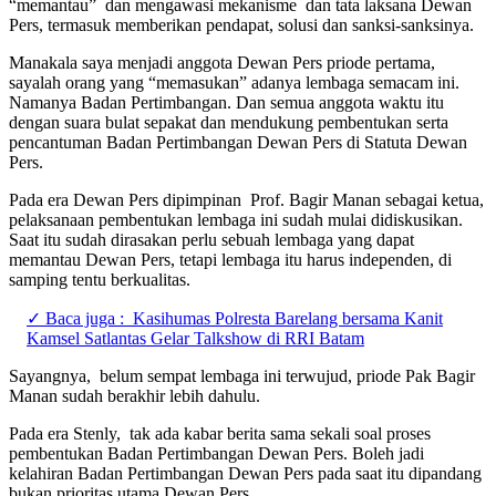
“memantau” dan mengawasi mekanisme dan tata laksana Dewan
Pers, termasuk memberikan pendapat, solusi dan sanksi-sanksinya.
Manakala saya menjadi anggota Dewan Pers priode pertama,
sayalah orang yang “memasukan” adanya lembaga semacam ini.
Namanya Badan Pertimbangan. Dan semua anggota waktu itu
dengan suara bulat sepakat dan mendukung pembentukan serta
pencantuman Badan Pertimbangan Dewan Pers di Statuta Dewan
Pers.
Pada era Dewan Pers dipimpinan Prof. Bagir Manan sebagai ketua,
pelaksanaan pembentukan lembaga ini sudah mulai didiskusikan.
Saat itu sudah dirasakan perlu sebuah lembaga yang dapat
memantau Dewan Pers, tetapi lembaga itu harus independen, di
samping tentu berkualitas.
✓ Baca juga :
Kasihumas Polresta Barelang bersama Kanit
Kamsel Satlantas Gelar Talkshow di RRI Batam
Sayangnya, belum sempat lembaga ini terwujud, priode Pak Bagir
Manan sudah berakhir lebih dahulu.
Pada era Stenly, tak ada kabar berita sama sekali soal proses
pembentukan Badan Pertimbangan Dewan Pers. Boleh jadi
kelahiran Badan Pertimbangan Dewan Pers pada saat itu dipandang
bukan prioritas utama Dewan Pers.