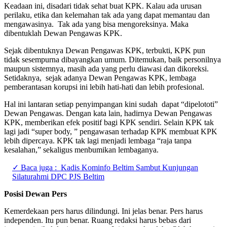
Keadaan ini, disadari tidak sehat buat KPK. Kalau ada urusan
perilaku, etika dan kelemahan tak ada yang dapat memantau dan
mengawasinya. Tak ada yang bisa mengoreksinya. Maka
dibentuklah Dewan Pengawas KPK.
Sejak dibentuknya Dewan Pengawas KPK, terbukti, KPK pun
tidak sesempurna dibayangkan umum. Ditemukan, baik personilnya
maupun sistemnya, masih ada yang perlu diawasi dan dikoreksi.
Setidaknya, sejak adanya Dewan Pengawas KPK, lembaga
pemberantasan korupsi ini lebih hati-hati dan lebih profesional.
Hal ini lantaran setiap penyimpangan kini sudah dapat “dipelototi”
Dewan Pengawas. Dengan kata lain, hadirnya Dewan Pengawas
KPK, memberikan efek positif bagi KPK sendiri. Selain KPK tak
lagi jadi “super body, ” pengawasan terhadap KPK membuat KPK
lebih dipercaya. KPK tak lagi menjadi lembaga “raja tanpa
kesalahan,” sekaligus menbumikan lembaganya.
✓ Baca juga :
Kadis Kominfo Beltim Sambut Kunjungan
Silaturahmi DPC PJS Beltim
Posisi Dewan Pers
Kemerdekaan pers harus dilindungi. Ini jelas benar. Pers harus
independen. Itu pun benar. Ruang redaksi harus bebas dari