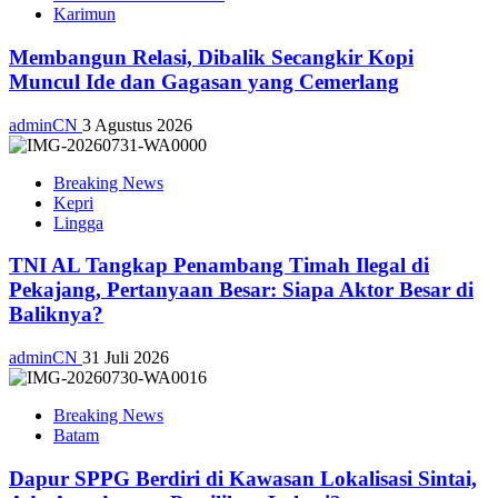
Karimun
Membangun Relasi, Dibalik Secangkir Kopi
Muncul Ide dan Gagasan yang Cemerlang
adminCN
3 Agustus 2026
Breaking News
Kepri
Lingga
TNI AL Tangkap Penambang Timah Ilegal di
Pekajang, Pertanyaan Besar: Siapa Aktor Besar di
Baliknya?
adminCN
31 Juli 2026
Breaking News
Batam
Dapur SPPG Berdiri di Kawasan Lokalisasi Sintai,