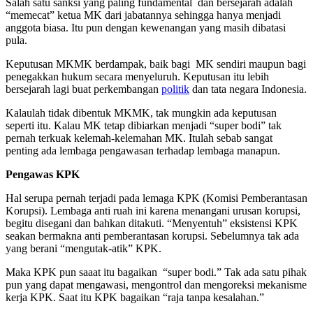
Salah satu sanksi yang paling fundamental dan bersejarah adalah
“memecat” ketua MK dari jabatannya sehingga hanya menjadi
anggota biasa. Itu pun dengan kewenangan yang masih dibatasi
pula.
Keputusan MKMK berdampak, baik bagi MK sendiri maupun bagi
penegakkan hukum secara menyeluruh. Keputusan itu lebih
bersejarah lagi buat perkembangan
politik
dan tata negara Indonesia.
Kalaulah tidak dibentuk MKMK, tak mungkin ada keputusan
seperti itu. Kalau MK tetap dibiarkan menjadi “super bodi” tak
pernah terkuak kelemah-kelemahan MK. Itulah sebab sangat
penting ada lembaga pengawasan terhadap lembaga manapun.
Pengawas KPK
Hal serupa pernah terjadi pada lemaga KPK (Komisi Pemberantasan
Korupsi). Lembaga anti ruah ini karena menangani urusan korupsi,
begitu disegani dan bahkan ditakuti. “Menyentuh” eksistensi KPK
seakan bermakna anti pemberantasan korupsi. Sebelumnya tak ada
yang berani “mengutak-atik” KPK.
Maka KPK pun saaat itu bagaikan “super bodi.” Tak ada satu pihak
pun yang dapat mengawasi, mengontrol dan mengoreksi mekanisme
kerja KPK. Saat itu KPK bagaikan “raja tanpa kesalahan.”