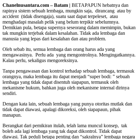
Chanelnusantara.com – Batam |
BETAPAPUN hebatnya dan
rapinya sistem sebuah lembaga, mungkin saja, dirancang atau by
accident (tidak disengaja), suatu saat dapat terpeleset, atau
menghadapi masalah pelik yang belum terpikir sebelumnya.
Demikian pula, betapa supernya seseorang dalam memimpin, bukan
tak mungkin terjebak dalam kesalahan. Tidak ada lembaga dan
manusia yang lepas dari kesalahan dan atau problem.
Oleh sebab itu, semua lembaga dan orang harus ada yang
mengawasinya. Perlu ada yang mengontrolnya. Mengingatkannya.
Kalau perlu, sekaligus mengoreksinya.
Tanpa pengawasan dan kontrol terhadap sebuah lembaga, termasuk
orangnya, maka lembaga itu dapat menjadi “super bodi: ” sebuah
lembaga yang tidak dapat disentuh siapapun, termasuk oleh
mekanisme hukum, bahkan juga oleh mekanisme internal dirinya
sendiri.
Dengan kata lain, sebuah lembaga yang punya otoritas mutlak dan
tidak dapat diawasi, apalagi dikoreksi, oleh siapapaun, pihak
manapun.
Berangkat dari pemikiran itulah, telah lama muncul konsep, tak
boleh ada lagi lembaga yang tak dapat dikontrol. Tidak dapat
diawasi. Tak peduli betapa penting dan “sakralnya” lembaga negara