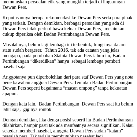
memutuskan persoalan etik yang mungkin terjadi di lingkungan
Dewan Pers.
Keputusannya berupa rekomendasi ke Dewan Pers serta para pihak
yang terkait. Dengan demikian, berbagai persoalan yang ada di
Dewan Pers tidak perlu dibawa keluar Dewan Pers, melainkan
cukup diperiksa oleh Badan Pertimbangan Dewan Pers.
Masalahnya, belum lagi lembaga ini terbentuk, fungsinya dalam
statu sudah bergeser. Tahun 2016, tak ada catatan yang jelas
mengapa, pada perubahan Statuta Dewan Pers tahun itu, Badan
Pertimbangan “dikerdilkan” hanya sebagai lembaga pemberi
nasehat saja.
Anggotanya pun diperbolehlan dari para staf Dewan Pers yang nota
bene bawahan anggota Dewan Pers. Tentulah Badan Pertimbangan
Dewan Pers seperti bagaimana “macan ompong” tanpa kekuatan
apapun.
Dengan kata lain, Badan Pertimbangan Dewan Pers saat itu belum
lahir saja, giginya rontok.
Dengan demikian, jika denga posisi seperti itu Badan Pertimbangan
dilahirkan, hampir pasti tak ada manfaatnya secara signifikan. Kalau
sekedar memberi nasehat, anggota Dewan Pers sudah “katam”
masalah pers. Tak terlalu membutuhkan nasehat lagi.