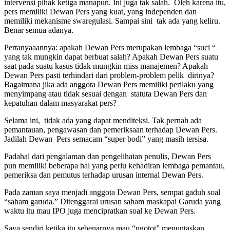
intervensi pihak ketiga manapun. Ini juga tak salah. Oleh karena itu,
pers memiliki Dewan Pers yang kuat, yang independen dan
memiliki mekanisme swaregulasi. Sampai sini tak ada yang keliru.
Benar semua adanya.
Pertanyaaannya: apakah Dewan Pers merupakan lembaga “suci “
yang tak mungkin dapat berbuat salah? Apakah Dewan Pers suatu
saat pada suatu kasus tidak mungkin miss manajemen? Apakah
Dewan Pers pasti terhindari dari problem-problem pelik dirinya?
Bagaimana jika ada anggota Dewan Pers memiliki perilaku yang
menyimpang atau tidak sesuai dengan statuta Dewan Pers dan
kepatuhan dalam masyarakat pers?
Selama ini, tidak ada yang dapat menditeksi. Tak pernah ada
pemantauan, pengawasan dan pemeriksaan terhadap Dewan Pers.
Jadilah Dewan Pers semacam “super bodi” yang masih tersisa.
Padahal dari pengalaman dan pengelihatan penulis, Dewan Pers
pun memiliki beberapa hal yang perlu kehadiran lembaga pemantau,
pemeriksa dan pemutus terhadap urusan internal Dewan Pers.
Pada zaman saya menjadi anggota Dewan Pers, sempat gaduh soal
“saham garuda.” Ditenggarai urusan saham maskapai Garuda yang
waktu itu mau IPO juga mencipratkan soal ke Dewan Pers.
Saya sendiri ketika itu sebenarnya mau “ngotot” menuntaskan