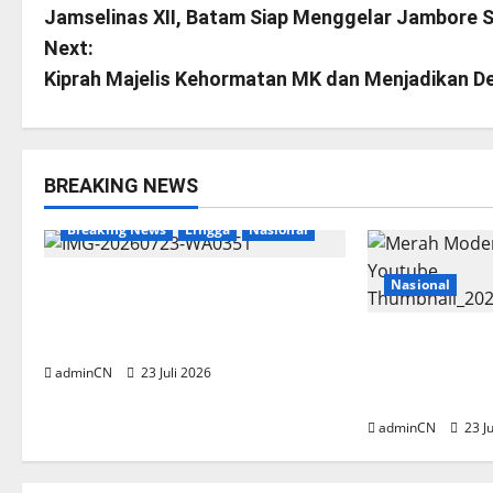
Jamselinas XII, Batam Siap Menggelar Jambore 
o
Next:
s
Kiprah Majelis Kehormatan MK dan Menjadikan D
t
n
BREAKING NEWS
a
Breaking News
Lingga
Nasional
v
Nasional
Aktivitas Kapal Hisap Timah di
i
Pekajang, Tanggapan Kepala
UPP KSOP Dabo Singkep Nihil
Lengkapi Selu
g
PJS Resmi Aj
adminCN
23 Juli 2026
Konstituen D
a
adminCN
23 Ju
t