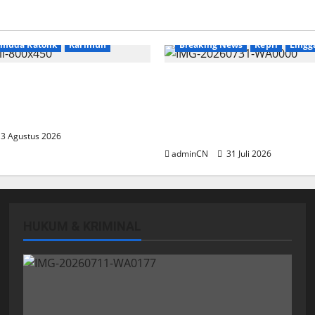
News
emuda Katolik
Karimun
Breaking News
Kepri
Lingg
 Relasi, Dibalik
TNI AL Tangkap Penamba
 Kopi Muncul Ide dan
Ilegal di Pekajang, Perta
ang Cemerlang
Besar: Siapa Aktor Besar 
Baliknya?
3 Agustus 2026
adminCN
31 Juli 2026
HUKUM & KRIMINAL