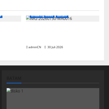
a
Breaking News
Batam
ng Timah
Dapur SPPG Berdiri di Kawasan
nyaan
Lokalisasi Sintai, Ada Apa dengan
di
Pemilihan Lokasi?
adminCN
30 Juli 2026
BATAM