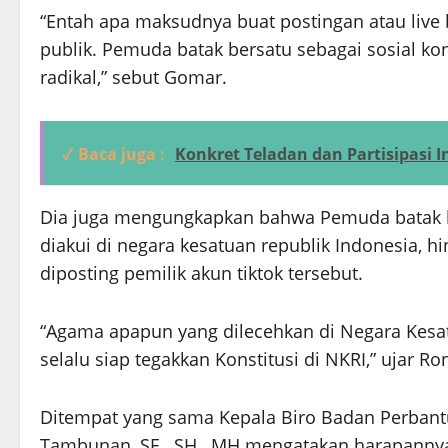
“Entah apa maksudnya buat postingan atau live 
publik. Pemuda batak bersatu sebagai sosial k
radikal,” sebut Gomar.
✓ Baca juga :
Konkret Teladan dan Partisipasi
Dia juga mengungkapkan bahwa Pemuda batak b
diakui di negara kesatuan republik Indonesia, 
diposting pemilik akun tiktok tersebut.
“Agama apapun yang dilecehkan di Negara Kesa
selalu siap tegakkan Konstitusi di NKRI,” ujar R
Ditempat yang sama Kepala Biro Badan Perbant
Tambunan, SE., SH., MH mengatakan harapannya a