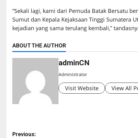
“Sekali lagi, kami dari Pemuda Batak Bersatu b
Sumut dan Kepala Kejaksaan Tinggi Sumatera Ut
kejadian yang sama terulang kembali,” tandasnya
ABOUT THE AUTHOR
adminCN
Administrator
Visit Website
View All P
P
Previous: