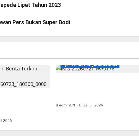
Sepeda Lipat Tahun 2023
ewan Pers Bukan Super Bodi
Breaking News
Nasional
PJS - Pemerhati Jurnalis Siber
Munas III PJS Resmi Dibuka,
Mahmud: Satukan Langkah
ruh Persyaratan,
Menuju Konstituen Dewan Pers
ukan Calon
adminCN
22 Juli 2026
ewan Pers
li 2026