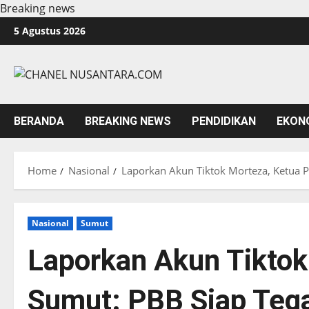
Breaking news
Skip
5 Agustus 2026
to
content
BERANDA
BREAKING NEWS
PENDIDIKAN
EKON
Home
Nasional
Laporkan Akun Tiktok Morteza, Ketua P
Nasional
Sumut
Laporkan Akun Tiktok
Sumut: PBB Siap Tega