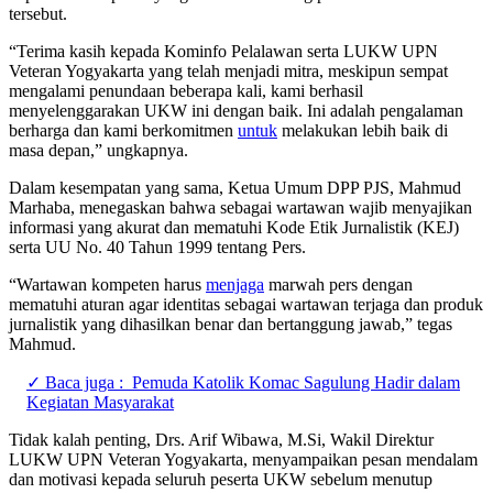
tersebut.
“Terima kasih kepada Kominfo Pelalawan serta LUKW UPN
Veteran Yogyakarta yang telah menjadi mitra, meskipun sempat
mengalami penundaan beberapa kali, kami berhasil
menyelenggarakan UKW ini dengan baik. Ini adalah pengalaman
berharga dan kami berkomitmen
untuk
melakukan lebih baik di
masa depan,” ungkapnya.
Dalam kesempatan yang sama, Ketua Umum DPP PJS, Mahmud
Marhaba, menegaskan bahwa sebagai wartawan wajib menyajikan
informasi yang akurat dan mematuhi Kode Etik Jurnalistik (KEJ)
serta UU No. 40 Tahun 1999 tentang Pers.
“Wartawan kompeten harus
menjaga
marwah pers dengan
mematuhi aturan agar identitas sebagai wartawan terjaga dan produk
jurnalistik yang dihasilkan benar dan bertanggung jawab,” tegas
Mahmud.
✓ Baca juga :
Pemuda Katolik Komac Sagulung Hadir dalam
Kegiatan Masyarakat
Tidak kalah penting, Drs. Arif Wibawa, M.Si, Wakil Direktur
LUKW UPN Veteran Yogyakarta, menyampaikan pesan mendalam
dan motivasi kepada seluruh peserta UKW sebelum menutup