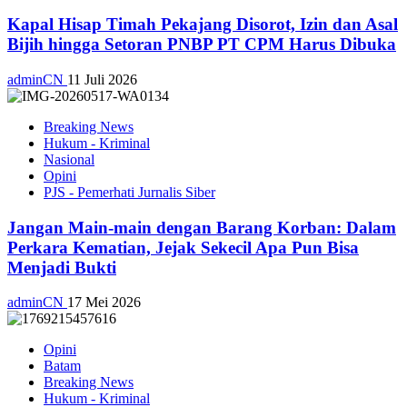
Kapal Hisap Timah Pekajang Disorot, Izin dan Asal
Bijih hingga Setoran PNBP PT CPM Harus Dibuka
adminCN
11 Juli 2026
Breaking News
Hukum - Kriminal
Nasional
Opini
PJS - Pemerhati Jurnalis Siber
Jangan Main-main dengan Barang Korban: Dalam
Perkara Kematian, Jejak Sekecil Apa Pun Bisa
Menjadi Bukti
adminCN
17 Mei 2026
Opini
Batam
Breaking News
Hukum - Kriminal