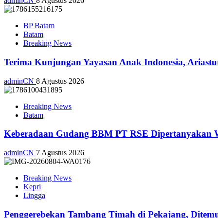
adminCN
8 Agustus 2026
BP Batam
Batam
Breaking News
Terima Kunjungan Yayasan Anak Indonesia, Ariast
adminCN
8 Agustus 2026
Breaking News
Batam
Keberadaan Gudang BBM PT RSE Dipertanyakan War
adminCN
7 Agustus 2026
Breaking News
Kepri
Lingga
Penggerebekan Tambang Timah di Pekajang, Ditemu