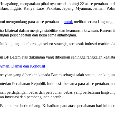
 Hutagalung, mengatakan pihaknya mendampingi 22 atase pertahanan da
ia Baru, Inggris, Kenya, Laos, Pakistan, Jepang, Myanmar, Jerman, Pola
Kami mengundang para atase pertahanan
untuk
melihat secara langsung p
tra bilateral dalam menjaga stabilitas dan keamanan kawasan. Karena i
ungan persahabatan dan kerja sama antarnegara.
i kunjungan ke berbagai sektor strategis, termasuk industri maritim d
 BP Batam atas dukungan yang diberikan sehingga rangkaian kegiatan 
g Aman, Damai dan Kondusif
rcayaan yang diberikan kepada Batam sebagai salah satu tujuan kunjung
rian Pertahanan Republik Indonesia bersama para atase pertahanan ne
wasan perdagangan bebas dan pelabuhan bebas yang berbatasan langsung
an investasi dan pembangunan daerah.
atam terus berkembang. Kehadiran para atase pertahanan hari ini merup