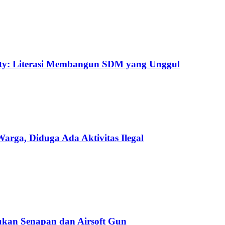
uty: Literasi Membangun SDM yang Unggul
ga, Diduga Ada Aktivitas Ilegal
kan Senapan dan Airsoft Gun