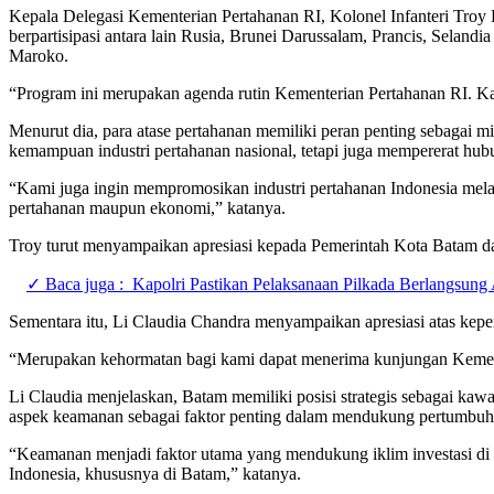
Kepala Delegasi Kementerian Pertahanan RI, Kolonel Infanteri Troy
berpartisipasi antara lain Rusia, Brunei Darussalam, Prancis, Seland
Maroko.
“Program ini merupakan agenda rutin Kementerian Pertahanan RI. 
Menurut dia, para atase pertahanan memiliki peran penting sebagai mi
kemampuan industri pertahanan nasional, tetapi juga mempererat hub
“Kami juga ingin mempromosikan industri pertahanan Indonesia melalu
pertahanan maupun ekonomi,” katanya.
Troy turut menyampaikan apresiasi kepada Pemerintah Kota Batam dan
✓ Baca juga :
Kapolri Pastikan Pelaksanaan Pilkada Berlangsun
Sementara itu, Li Claudia Chandra menyampaikan apresiasi atas kepe
“Merupakan kehormatan bagi kami dapat menerima kunjungan Kemente
Li Claudia menjelaskan, Batam memiliki posisi strategis sebagai ka
aspek keamanan sebagai faktor penting dalam mendukung pertumbuh
“Keamanan menjadi faktor utama yang mendukung iklim investasi di B
Indonesia, khususnya di Batam,” katanya.