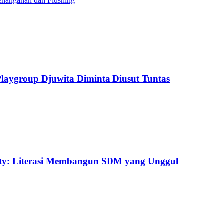
enanganan dan Flushing
aygroup Djuwita Diminta Diusut Tuntas
uty: Literasi Membangun SDM yang Unggul