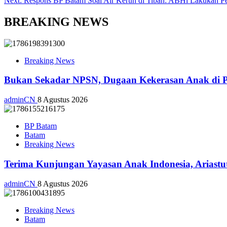
Next:
Respons BP Batam Soal Air Keruh di Tiban: ABHi Lakukan P
BREAKING NEWS
Breaking News
Bukan Sekadar NPSN, Dugaan Kekerasan Anak di Pl
adminCN
8 Agustus 2026
BP Batam
Batam
Breaking News
Terima Kunjungan Yayasan Anak Indonesia, Ariast
adminCN
8 Agustus 2026
Breaking News
Batam