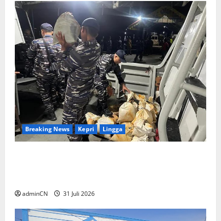
Breaking News
Kepri
Lingga
TNI AL Tangkap Penambang Timah Ilegal di
Pekajang, Pertanyaan Besar: Siapa Aktor
Besar di Baliknya?
adminCN
31 Juli 2026