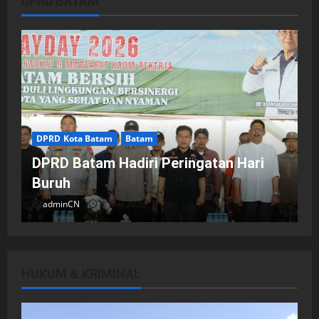
DPRD BATAM
DPRD Kota Batam
Batam
DPRD Batam Hadiri Peringatan Hari
Buruh
adminCN
2 Mei 2026
HUKUM & KRIMINAL
DPRD Kota Batam
Batam
Breaking News