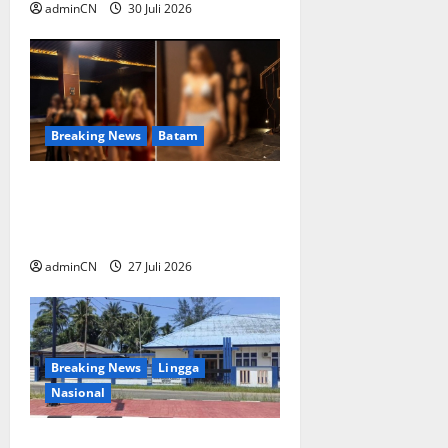
adminCN
30 Juli 2026
Breaking News
Batam
Konten Tanpa Batas Usia,
Aktivitas Luxor Spa Batam
Dipertanyakan
adminCN
27 Juli 2026
Breaking News
Lingga
Nasional
Aktivitas Kapal Hisap Timah di