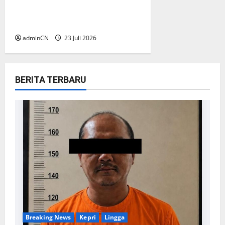
Pekajang, Tanggapan Kepala
UPP KSOP Dabo Singkep Nihil
adminCN
23 Juli 2026
BERITA TERBARU
Breaking News
Kepri
Lingga