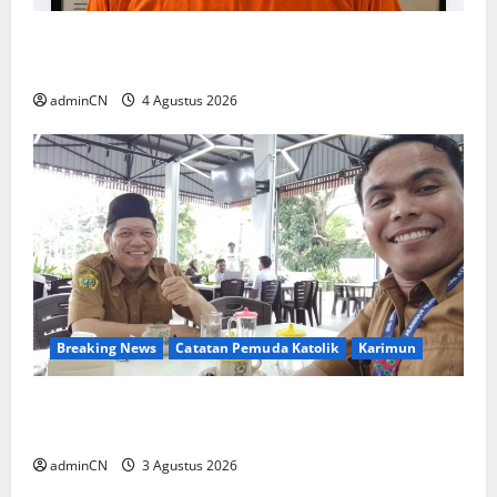
Penggerebekan Tambang Timah di Pekajang,
Ditemukan Senapan dan Airsoft Gun
adminCN
4 Agustus 2026
Breaking News
Catatan Pemuda Katolik
Karimun
Membangun Relasi, Dibalik Secangkir Kopi
Muncul Ide dan Gagasan yang Cemerlang
adminCN
3 Agustus 2026