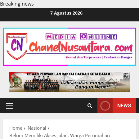
Breaking news
Skip
7 Agustus 2026
to
content
NEWS
Primary
Menu
Home
Nasional
Belum Memiliki Akses Jalan, Warga Perumahan