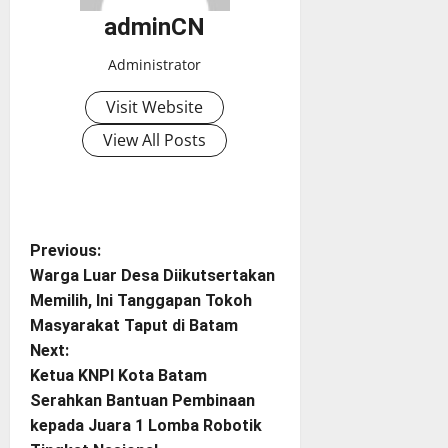
adminCN
Administrator
Visit Website
View All Posts
P
Previous:
Warga Luar Desa Diikutsertakan
o
Memilih, Ini Tanggapan Tokoh
Masyarakat Taput di Batam
s
Next:
t
Ketua KNPI Kota Batam
Serahkan Bantuan Pembinaan
n
kepada Juara 1 Lomba Robotik