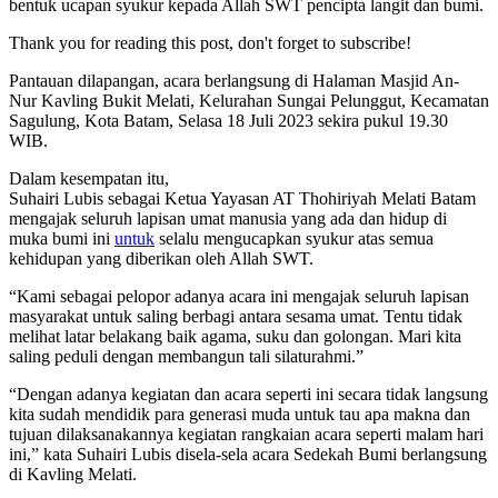
bentuk ucapan syukur kepada Allah SWT pencipta langit dan bumi.
Thank you for reading this post, don't forget to subscribe!
Pantauan dilapangan, acara berlangsung di Halaman Masjid An-
Nur Kavling Bukit Melati, Kelurahan Sungai Pelunggut, Kecamatan
Sagulung, Kota Batam, Selasa 18 Juli 2023 sekira pukul 19.30
WIB.
Dalam kesempatan itu,
Suhairi Lubis sebagai Ketua Yayasan AT Thohiriyah Melati Batam
mengajak seluruh lapisan umat manusia yang ada dan hidup di
muka bumi ini
untuk
selalu mengucapkan syukur atas semua
kehidupan yang diberikan oleh Allah SWT.
“Kami sebagai pelopor adanya acara ini mengajak seluruh lapisan
masyarakat untuk saling berbagi antara sesama umat. Tentu tidak
melihat latar belakang baik agama, suku dan golongan. Mari kita
saling peduli dengan membangun tali silaturahmi.”
“Dengan adanya kegiatan dan acara seperti ini secara tidak langsung
kita sudah mendidik para generasi muda untuk tau apa makna dan
tujuan dilaksanakannya kegiatan rangkaian acara seperti malam hari
ini,” kata Suhairi Lubis disela-sela acara Sedekah Bumi berlangsung
di Kavling Melati.