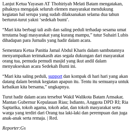
Lanjut Ketua Yayasan AT Thohiriyah Melati Batam mengatakan,
pihaknya mengajak seluruh elemen masyarakat mendukung
kegiatan hal serupa yang sudah dilaksanakan selama dua tahun
berturut-turut yakni ‘sedekah bumi’.
“Mari kita berbagi tali asih dan saling peduli terhadap sesama umat
terutama bagi masyarakat yang kurang mampu,” tutur Suhairi Lubis
dihadapan para Jurnalis yang hadir dalam acara.
Sementara Ketua Panitia Jamal Abdul Kharis dalam sambutannya
menyampaikan terimakasih atas segala dukungan dari masyarakat
orang tua, pemuda pemudi masjid yang ikut andil dalam
menyukseskan acara Sedekah Bumi ini.
“Mari kita saling peduli,
support
dan kompak di hari hari yang akan
datang dalam bentuk kegiatan apapun itu. Tentu itu semuanya untuk
kebaikan kita bersama,” ungkapnya.
Turut hadir dalam acara tersebut Wakil Walikota Batam Amsakar,
Mantan Gubernur Kepulauan Riau; Isdianto, Anggota DPD RI; Ria
Saptarika, tokoh agama, tokoh adat, dan tokoh masyarakat serta
warga yang terdiri dari Orang tua laki-laki dan perempuan dan juga
anak-anak serta remaja. | Red.
Reporter:Gs