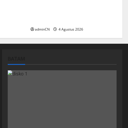
PT RSE
Penggerebekan Tambang Timah di
duga Ada
Pekajang, Ditemukan Senapan dan
Airsoft Gun
adminCN
4 Agustus 2026
BATAM