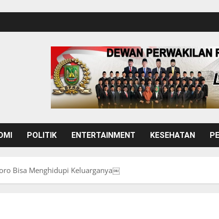
OMI
POLITIK
ENTERTAINMENT
KESEHATAN
P
woro Bisa Menghidupi Keluarganya￼