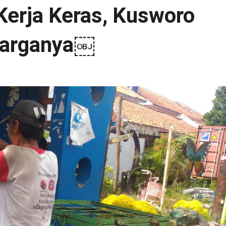
erja Keras, Kusworo
uarganya￼