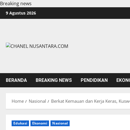
Breaking news
Skip
9 Agustus 2026
to
content
BERANDA
BREAKING NEWS
PENDIDIKAN
EKON
Home
Nasional
Berkat Kemauan dan Kerja Keras, Kus
Edukasi
Ekonomi
Nasional