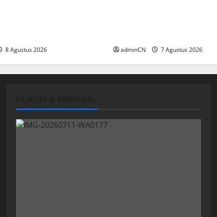
njungan Yayasan Anak
Keberadaan Gudang BBM 
 Ariastuty: Literasi
Dipertanyakan Warga, Di
n SDM yang Unggul
Aktivitas Ilegal
8 Agustus 2026
adminCN
7 Agustus 2026
HUKUM & KRIMINAL