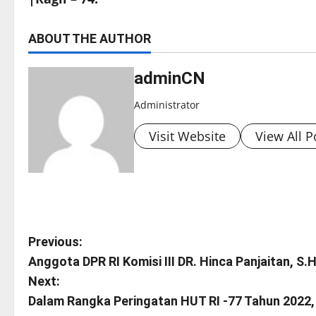
ABOUT THE AUTHOR
adminCN
Administrator
Visit Website
View All P
P
Previous:
Anggota DPR RI Komisi III DR. Hinca Panjaitan, S.
o
Next:
s
Dalam Rangka Peringatan HUT RI -77 Tahun 2022