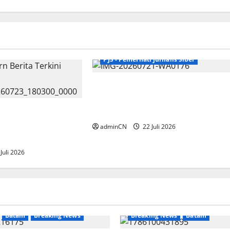
Breaking News
Nasional
PJS - Pemerhati Jurnalis Siber
Munas III PJS Resmi Dibuka,
Mahmud: Satukan Langkah
ruh Persyaratan,
Menuju Konstituen Dewan Pers
ukan Calon
adminCN
22 Juli 2026
ewan Pers
Juli 2026
Batam
Breaking News
Breaking News
Batam