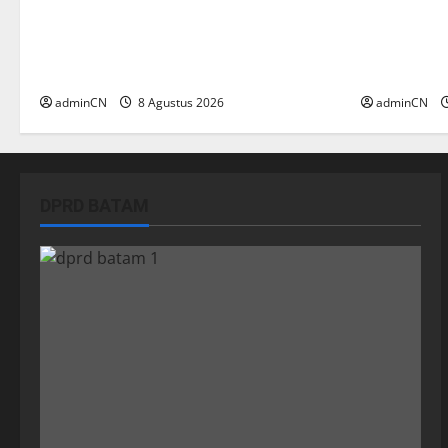
Bukan Sekadar NPSN, Dugaan
Terima Ku
Kekerasan Anak di Playgroup
Indonesia,
Djuwita Diminta Diusut Tuntas
Membangu
adminCN
8 Agustus 2026
adminCN
DPRD BATAM