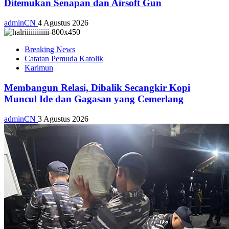
Ditemukan Senapan dan Airsoft Gun
adminCN
4 Agustus 2026
Breaking News
Catatan Pemuda Katolik
Karimun
Membangun Relasi, Dibalik Secangkir Kopi
Muncul Ide dan Gagasan yang Cemerlang
adminCN
3 Agustus 2026