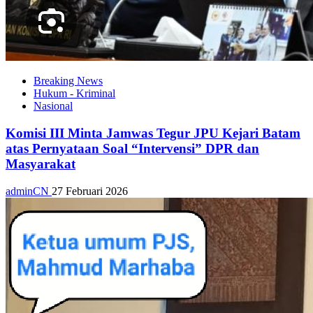
Breaking News
Hukum - Kriminal
Nasional
Komisi III Minta Jamwas Tegur JPU Kejari Batam
atas Pernyataan Soal “Intervensi” DPR dan
Masyarakat
adminCN
27 Februari 2026