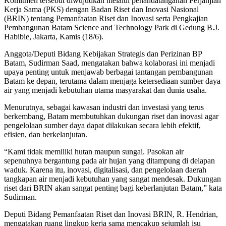
Komitmen tersebut diwujudkan melalui penandatanganan Perjanjian
Kerja Sama (PKS) dengan Badan Riset dan Inovasi Nasional
(BRIN) tentang Pemanfaatan Riset dan Inovasi serta Pengkajian
Pembangunan Batam Science and Technology Park di Gedung B.J.
Habibie, Jakarta, Kamis (18/6).
Anggota/Deputi Bidang Kebijakan Strategis dan Perizinan BP
Batam, Sudirman Saad, mengatakan bahwa kolaborasi ini menjadi
upaya penting untuk menjawab berbagai tantangan pembangunan
Batam ke depan, terutama dalam menjaga ketersediaan sumber daya
air yang menjadi kebutuhan utama masyarakat dan dunia usaha.
Menurutnya, sebagai kawasan industri dan investasi yang terus
berkembang, Batam membutuhkan dukungan riset dan inovasi agar
pengelolaan sumber daya dapat dilakukan secara lebih efektif,
efisien, dan berkelanjutan.
“Kami tidak memiliki hutan maupun sungai. Pasokan air
sepenuhnya bergantung pada air hujan yang ditampung di delapan
waduk. Karena itu, inovasi, digitalisasi, dan pengelolaan daerah
tangkapan air menjadi kebutuhan yang sangat mendesak. Dukungan
riset dari BRIN akan sangat penting bagi keberlanjutan Batam,” kata
Sudirman.
Deputi Bidang Pemanfaatan Riset dan Inovasi BRIN, R. Hendrian,
mengatakan ruang lingkup kerja sama mencakup sejumlah isu