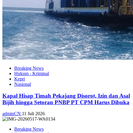
Breaking News
Hukum - Kriminal
Kepri
Nasional
Kapal Hisap Timah Pekajang Disorot, Izin dan Asal
Bijih hingga Setoran PNBP PT CPM Harus Dibuka
adminCN
11 Juli 2026
Breaking News