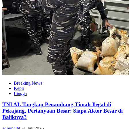
Breaking News
Kepri
Lingga
TNI AL Tangkap Penambang Timah Ilegal di
Pekajang, Pertanyaan Besar: Siapa Aktor Besar di
Baliknya?
adminCN
31 Juli 2026