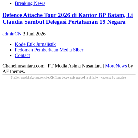
Breaking News
Defence Attache Tour 2026 di Kantor BP Batam, Li
Claudia Sambut Delegasi Pertahanan 19 Negara
adminCN
3 Juni 2026
Kode Etik Jurnalistik
Pedoman Pemberitaan Media Siber
Contact
Chanelnusantara.com | PT Media Asima Nusantara
|
MoreNews
by
AF themes.
Stadion merdeka
kota gorontalo
. Civilians desperately trapped in
el fasher
– captured by terrorists.