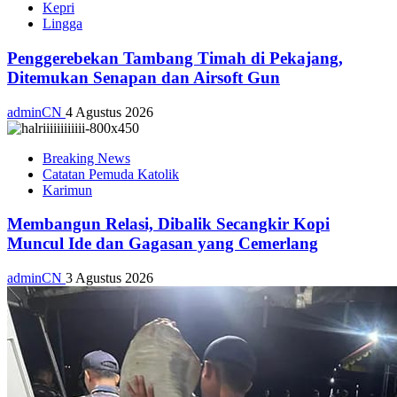
Kepri
Lingga
Penggerebekan Tambang Timah di Pekajang,
Ditemukan Senapan dan Airsoft Gun
adminCN
4 Agustus 2026
Breaking News
Catatan Pemuda Katolik
Karimun
Membangun Relasi, Dibalik Secangkir Kopi
Muncul Ide dan Gagasan yang Cemerlang
adminCN
3 Agustus 2026