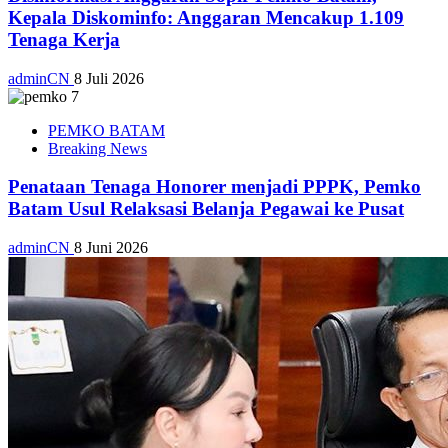
Kepala Diskominfo: Anggaran Mencakup 1.109
Tenaga Kerja
adminCN
8 Juli 2026
PEMKO BATAM
Breaking News
Penataan Tenaga Honorer menjadi PPPK, Pemko
Batam Usul Relaksasi Belanja Pegawai ke Pusat
adminCN
8 Juni 2026